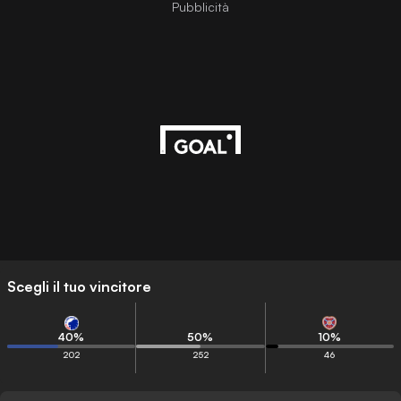
Pubblicità
Scegli il tuo vincitore
40
%
50
%
10
%
202
252
46