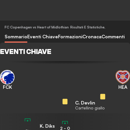
FC Copenhagen vs Heart of Midlothian
Risultati E Statistiche
,
Sommario
Eventi Chiave
Formazioni
Cronaca
Commenti
EVENTI CHIAVE
FCK
HEA
C. Devlin
Cartellino giallo
K. Diks
2
-
0