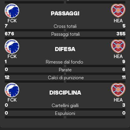
PASSAGGI
FCK
HEA
Cross totali
7
5
Passaggi totali
676
355
DIFESA
FCK
HEA
Rimesse dal fondo
1
9
Parate
0
6
Calci di punizione
12
11
DISCIPLINA
FCK
HEA
Cartellini gialli
0
3
Espulsioni
0
0