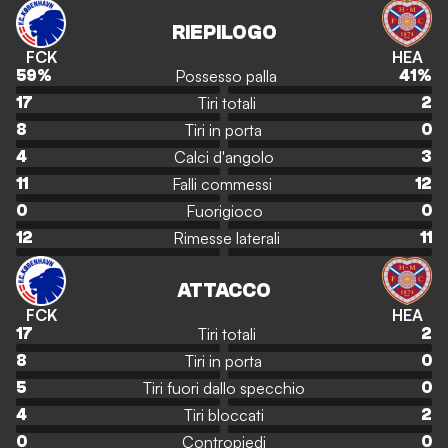
RIEPILOGO
FCK
HEA
Possesso palla
59
%
41
%
Tiri totali
17
2
Tiri in porta
8
0
Calci d'angolo
4
3
Falli commessi
11
12
Fuorigioco
0
0
Rimesse laterali
12
11
ATTACCO
FCK
HEA
Tiri totali
17
2
Tiri in porta
8
0
Tiri fuori dallo specchio
5
0
Tiri bloccati
4
2
Contropiedi
0
0