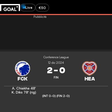
Live
€50
Pubblicità
Conference League
12 dic 2024
2
-
0
FIN
A. Chiakha
48'
K. Diks
78' (rig)
(INT 0-0)
(FIN 2-0)