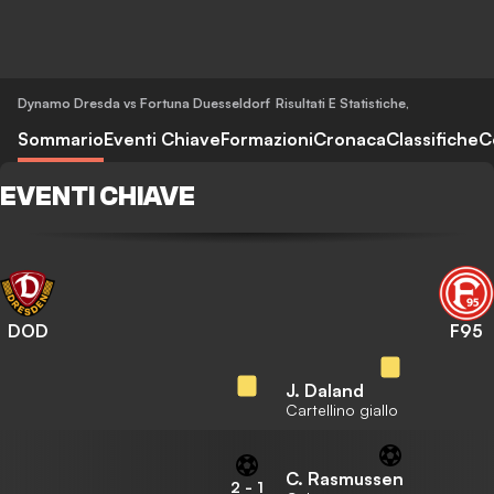
Dynamo Dresda vs Fortuna Duesseldorf
Risultati E Statistiche
,
Sommario
Eventi Chiave
Formazioni
Cronaca
Classifiche
C
EVENTI CHIAVE
DOD
F95
J. Daland
Cartellino giallo
C. Rasmussen
2
-
1