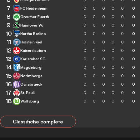
7
FC Heidenheim
0
0
0
0
0
0
8
Greuther Fuerth
0
0
0
0
0
0
9
Hannover 96
0
0
0
0
0
0
10
Hertha Berlino
0
0
0
0
0
0
11
Holstein Kiel
0
0
0
0
0
0
12
Kaiserslautern
0
0
0
0
0
0
13
Karlsruher SC
0
0
0
0
0
0
14
Magdeburg
0
0
0
0
0
0
15
Norimberga
0
0
0
0
0
0
16
Osnabrueck
0
0
0
0
0
0
17
St. Pauli
0
0
0
0
0
0
18
Wolfsburg
0
0
0
0
0
0
Classifiche complete