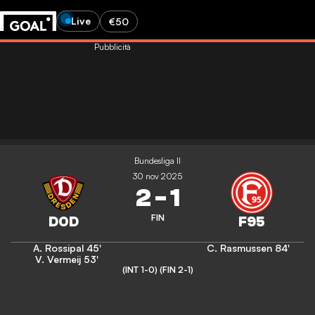
Live
€50
Pubblicità
Bundesliga II
30 nov 2025
2
-
1
FIN
A. Rossipal
45'
C. Rasmussen
84'
V. Vermeij
53'
(INT 1-0)
(FIN 2-1)