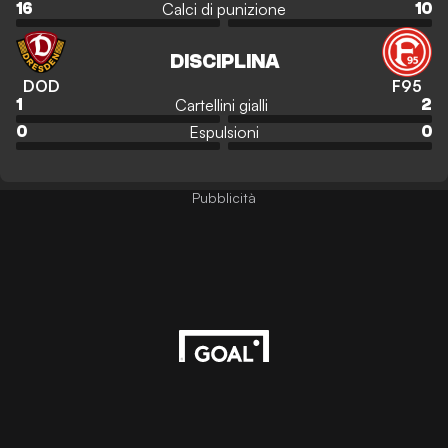
Calci di punizione
16
10
DISCIPLINA
DOD
F95
Cartellini gialli
1
2
Espulsioni
0
0
Pubblicità