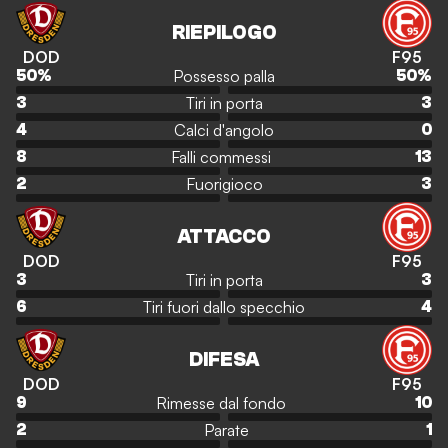
RIEPILOGO
DOD
F95
Possesso palla
50
%
50
%
Tiri in porta
3
3
Calci d'angolo
4
0
Falli commessi
8
13
Fuorigioco
2
3
ATTACCO
DOD
F95
Tiri in porta
3
3
Tiri fuori dallo specchio
6
4
DIFESA
DOD
F95
Rimesse dal fondo
9
10
Parate
2
1