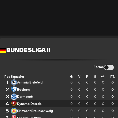
BUNDESLIGA II
Forma
Pos
Squadra
G
V
P
S
+/-
PT.
1
Arminia Bielefeld
0
0
0
0
0
0
2
Bochum
0
0
0
0
0
0
3
Darmstadt
0
0
0
0
0
0
4
Dynamo Dresda
0
0
0
0
0
0
5
Eintracht Braunschweig
0
0
0
0
0
0
6
Energie Cottbus
0
0
0
0
0
0