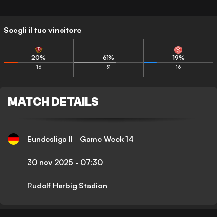
Scegli il tuo vincitore
20
%
61
%
19
%
16
51
16
MATCH DETAILS
Bundesliga II - Game Week 14
30 nov 2025
-
07:30
Rudolf Harbig Stadion