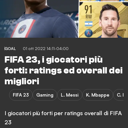
GOAL
01 ott 2022 14:11-04:00
FIFA 23, i giocatori più
forti: ratings ed overall dei
migliori
FIFA 23
Gaming
L. Messi
K. Mbappe
C. R
I giocatori più forti per ratings overall di FIFA
23