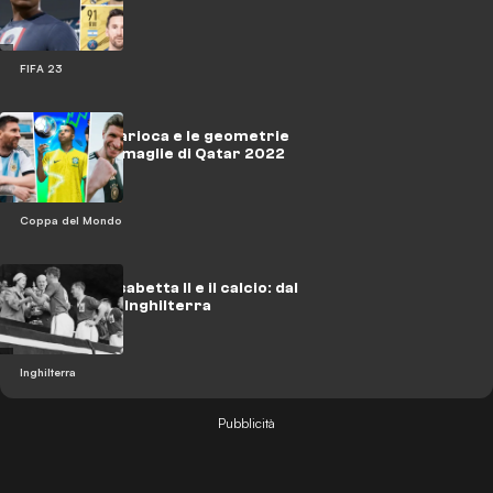
FIFA 23
FIFA 23
La fantasia carioca e le geometrie
tedesche: le maglie di Qatar 2022
Coppa del Mondo
La Regina Elisabetta II e il calcio: dal
West Ham all'Inghilterra
Inghilterra
Pubblicità