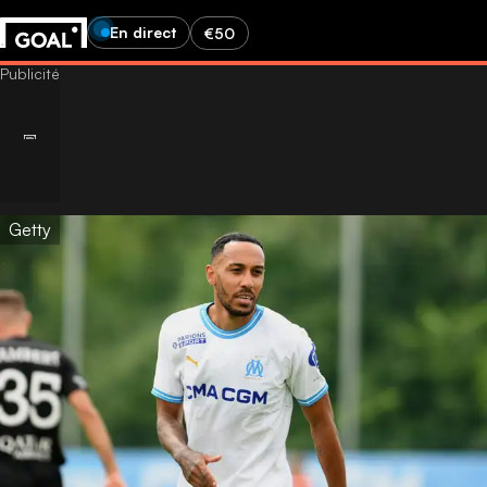
En direct
€50
Getty