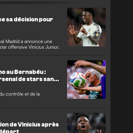
nce sa décision pour
 Real Madrid a annoncé une
tar offensive Vinicius Junior.
ho au Bernabéu :
senal de stars sans
ité défensive ?
du contrôle et de la
ion de Vinicius après
n départ