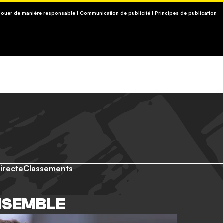
3-13, APPEL NON SURTAXÉ).
 Jouer de manière responsable
|
Communication de publicité
|
Principes de publication
Directe
Classements
NSEMBLE