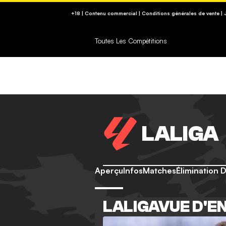
RETROUVEZ NOS CONSEILS SUR (09-74-75-1
+18 | Contenu commercial | Conditions générales de vente |
https://www.joueurs-info-service.fr/
Toutes Les Compétitions
LALIGA
Aperçu
Infos
Matches
Élimination 
LALIGAVUE D'E