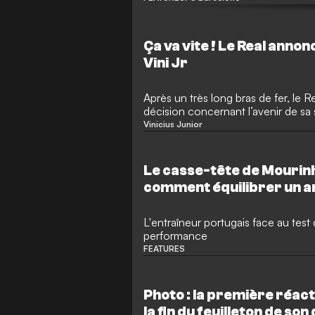
Ça va vite ! Le Real anno
Vini Jr
Après un très long bras de fer, le
décision concernant l’avenir de sa s
Vinicius Junior
Le casse-tête de Mourin
comment équilibrer un ar
faire s'effondrer la solid
L'entraîneur portugais face au test 
performance
FEATURES
Photo : la première réact
la fin du feuilleton de so