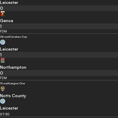
Leicester
0
Genoa
1
FDM
08 août
Carabao Cup
Leicester
1
Northampton
0
FDM
15 août
League One
Notts County
Leicester
07:30