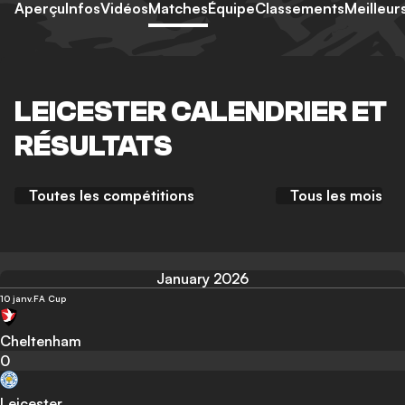
Aperçu
Infos
Vidéos
Matches
Équipe
Classements
Meilleur
LEICESTER CALENDRIER ET
RÉSULTATS
Toutes les compétitions
Tous les mois
January 2026
10 janv.
FA Cup
Cheltenham
0
Leicester