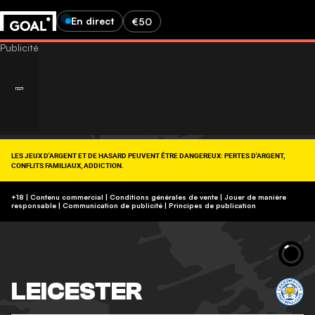
En direct
€50
LES JEUX D'ARGENT ET DE HASARD PEUVENT ÊTRE DANGEREUX: PERTES D'ARGENT,
CONFLITS FAMILIAUX, ADDICTION.
RETROUVEZ NOS CONSEILS SUR (09-74-75-13-13, APPEL NON SURTAXÉ).
https://www.joueurs-info-service.fr/
+18 | Contenu commercial | Conditions générales de vente | Jouer de manière
responsable
|
Communication de publicité
|
Principes de publication
LEICESTER