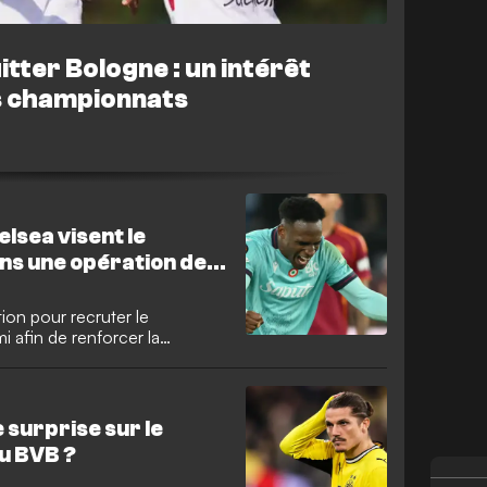
itter Bologne : un intérêt
is championnats
lsea visent le
ns une opération de
ion pour recruter le
afin de renforcer la
ant, son rival de Premier
nt le Colombien, disponible
M€ alors qu'il entre dans la
e surprise sur le
u BVB ?