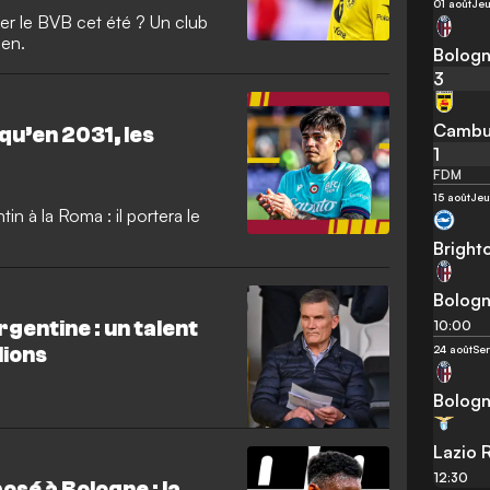
01 août
Jeu
ter le BVB cet été ? Un club
ien.
Bolog
3
Cambu
squ’en 2031, les
1
FDM
15 août
Jeu
ntin à la Roma : il portera le
Bright
Bolog
gentine : un talent
10:00
24 août
Ser
lions
Bolog
Lazio
12:30
sé à Bologne : la