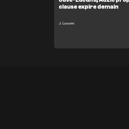
clause expire demain
J. Lucumi