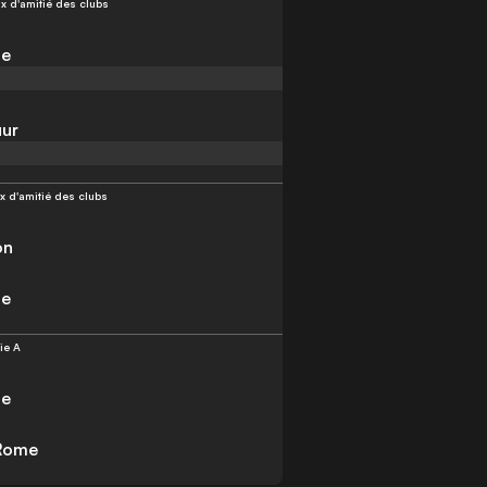
x d'amitié des clubs
ne
ur
x d'amitié des clubs
on
ne
ie A
ne
 Rome