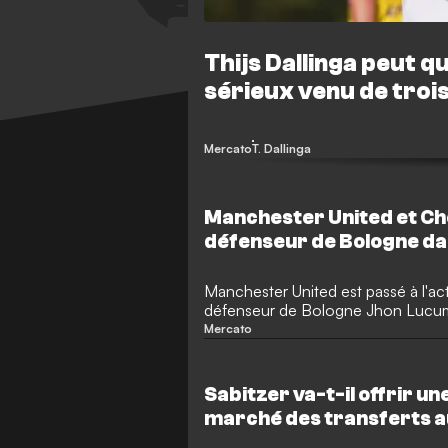
Thijs Dallinga peut qu
sérieux venu de tro
Mercato
T. Dallinga
Manchester United et Che
défenseur de Bologne da
transfert à 25 M€
Manchester United est passé à l'act
défenseur de Bologne Jhon Lucumi 
profondeur de son effectif. Cepend
Mercato
League, Chelsea, surveille égaleme
pour un montant raisonnable de 25 
dernière année de son contrat.
Sabitzer va-t-il offrir un
marché des transferts a