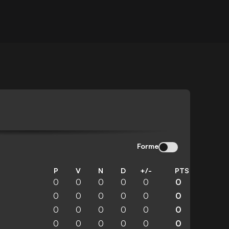
S
Forme
P
V
N
D
+/-
PTS
0
0
0
0
0
0
0
0
0
0
0
0
0
0
0
0
0
0
0
0
0
0
0
0