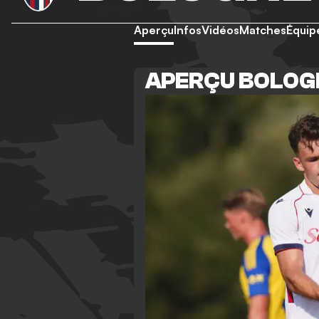
Aperçu
Infos
Vidéos
Matches
Équip
APERÇU BOLOG