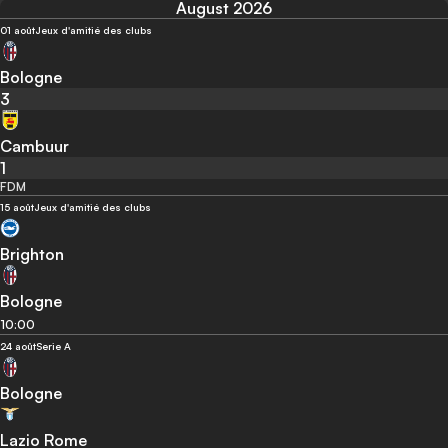
August 2026
01 août
Jeux d'amitié des clubs
Bologne
3
Cambuur
1
FDM
15 août
Jeux d'amitié des clubs
Brighton
Bologne
10:00
24 août
Serie A
Bologne
Lazio Rome