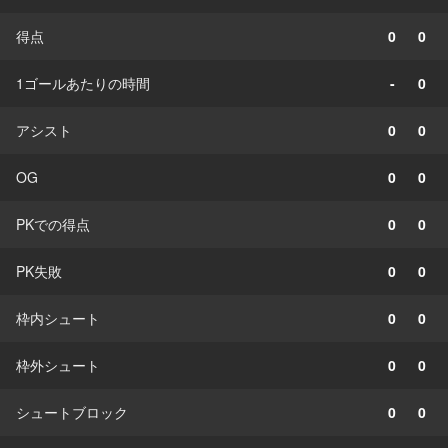
得点
0
0
1ゴールあたりの時間
-
0
アシスト
0
0
OG
0
0
PKでの得点
0
0
PK失敗
0
0
枠内シュート
0
0
枠外シュート
0
0
シュートブロック
0
0