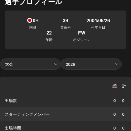
選手プロフィール
39
2004/06/26
日本
国籍
背番号
生年月日
22
FW
年齢
ポジション
大会
2026
計
出場数
0
0
スターティングメンバー
0
0
出場時間
0
0