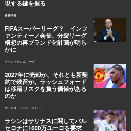
現する鍵を握る
移籍情報
FIFAスーパーリーグ？ インフ
ァンティーノ会長、分裂リーグ
構想の再ブランド化計画が明ら
かに
チャンピオンズ リーグ
2027年に売却か、それとも新契
約で残留か。ラッシュフォード
は移籍リスクを負う価値がある
のか
マーカス・ラッシュフォード
ラシンはサリナスに関してバル
セロナに1600万ユーロを要求