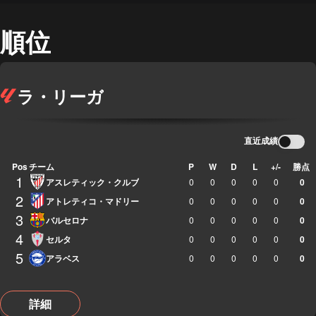
順位
ラ・リーガ
直近成績
Pos
チーム
P
W
D
L
+/-
勝点
1
アスレティック・クルブ
0
0
0
0
0
0
2
アトレティコ・マドリー
0
0
0
0
0
0
3
バルセロナ
0
0
0
0
0
0
4
セルタ
0
0
0
0
0
0
5
アラベス
0
0
0
0
0
0
詳細