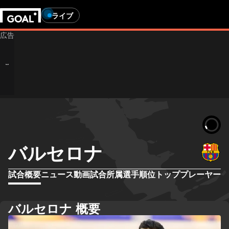
ライブ
バルセロナ
試合概要
ニュース
動画
試合
所属選手
順位
トッププレーヤー
バルセロナ 概要