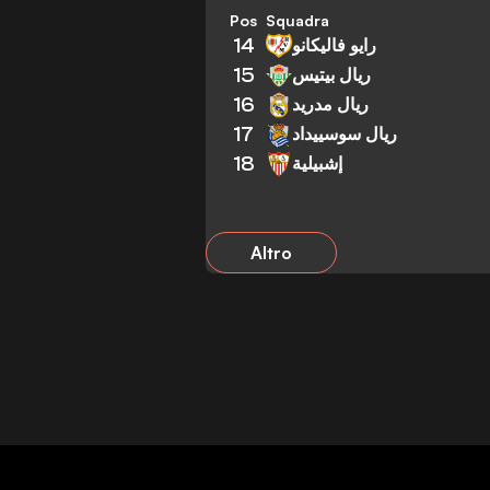
Pos
Squadra
14
رايو فاليكانو
15
ريال بيتيس
16
ريال مدريد
17
ريال سوسييداد
18
إشبيلية
Altro