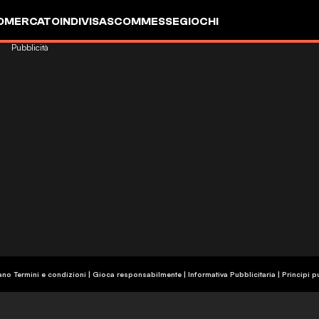
OMERCATO
INDIVISA
SCOMMESSE
GIOCHI
Pubblicità
ano Termini e condizioni | Gioca responsabilmente
|
Informativa Pubblicitaria
|
Principi p