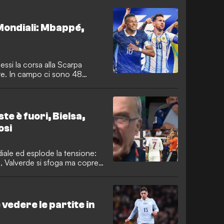
Mondiali: Mbappé,
essi la corsa alla Scarpa
re. In campo ci sono 48
L monitora i bomber più in
te è fuori, Bielsa,
osi
iale ed esplode la tensione:
ta, Valverde si sfoga ma copre
 dopo l'espulsione.
 vedere le partite in