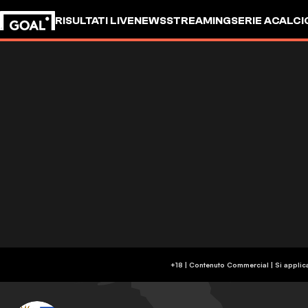
RISULTATI LIVE
NEWS
STREAMING
SERIE A
CALCI
+18 | Contenuto Commercial | Si applic