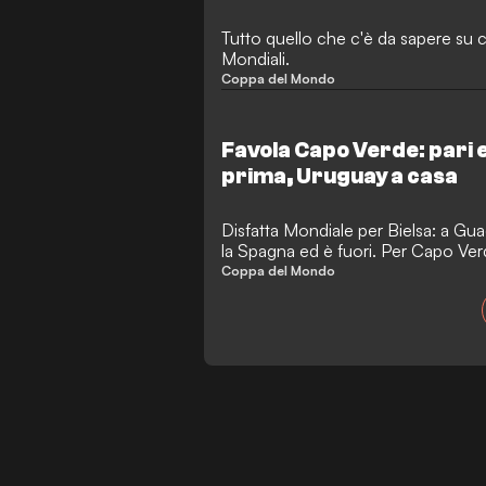
Tutto quello che c'è da sapere su 
Mondiali.
Coppa del Mondo
Favola Capo Verde: pari 
prima, Uruguay a casa
Disfatta Mondiale per Bielsa: a Gua
la Spagna ed è fuori. Per Capo Verde
sufficiente a portare a casa una qua
Coppa del Mondo