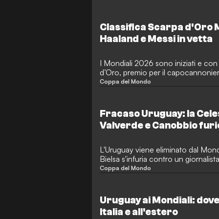
Classifica Scarpa d'Oro 
Haaland e Messi in vetta
I Mondiali 2026 sono iniziati e con 
d’Oro, premio per il capocannonie
Nazionali, ma chi la spunterà? GOA
Coppa del Mondo
forma.
Fracaso Uruguay: la Celes
Valverde e Canobbio furi
L'Uruguay viene eliminato dal Mond
Bielsa s'infuria contro un giornalis
la bocca, Canobbio spinge l'arbitro
Coppa del Mondo
Uruguay ai Mondiali: dove
Italia e all'estero