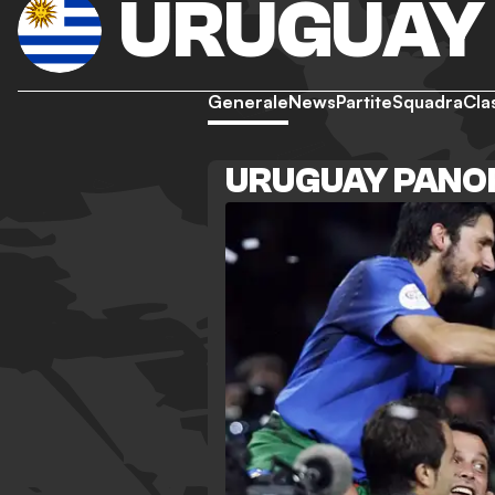
URUGUAY
Generale
News
Partite
Squadra
Cla
URUGUAY PANO