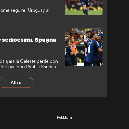
come seguire l'Uruguay ai
e sedicesimi. Spagna
dalajara la Celeste perde con
 il pari con l'Arabia Saudita è
lificazione storica.
Altro
Pubblicità