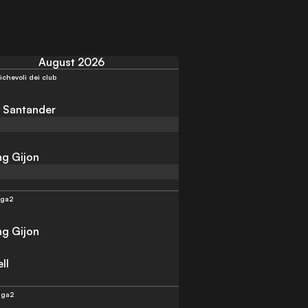
August 2026
chevoli dei club
 Santander
ng Gijon
iga2
ng Gijon
ll
iga2