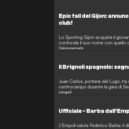
Epic fail del Gijon: annunc
club!
Lo Sporting Gijon acquista il gio
confonde il suo nome con quello de
Shabab.
Calciomercato
Il Brignoli spagnolo: se
Juan Carlos, portiere del Lugo, ha
centrocampo durante la gara di Se
Sporting Gijon.
LaLiga2
Ufficiale - Barba dall'Emp
L'Empoli saluta Federico Barba: il 