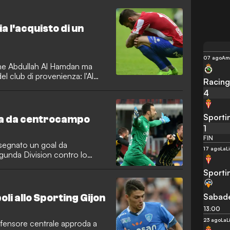
ia l'acquisto di un
07 ago
Ami
vane Abdullah Al Hamdan ma
l club di provenienza: l'Al
Racing
4
Sporti
gna da centrocampo
1
FIN
 segnato un goal da
17 ago
LaL
gunda Division contro lo
Sporti
Sabade
oli allo Sporting Gijon
13:00
23 ago
LaL
difensore centrale approda a