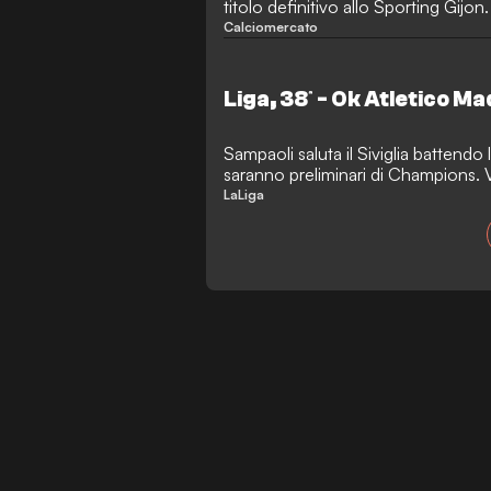
titolo definitivo allo Sporting Gijon.
Calciomercato
Liga, 38ª - Ok Atletico Ma
Sampaoli saluta il Siviglia battend
saranno preliminari di Champions. V
Europa League.
LaLiga