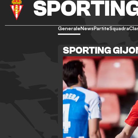
SPORTING
Generale
News
Partite
Squadra
Cla
SPORTING GIJ