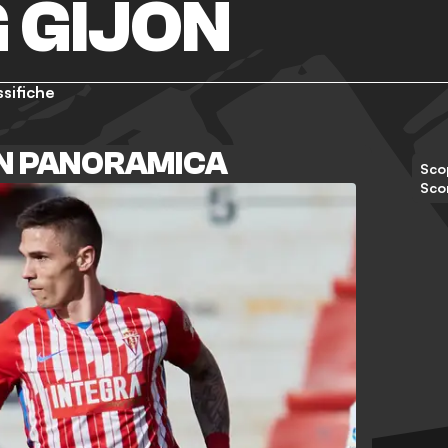
 GIJON
ssifiche
ON PANORAMICA
Scop
Sco