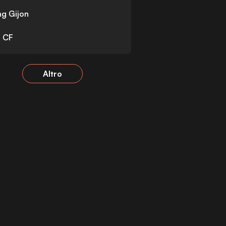
ng Gijon
 CF
Altro