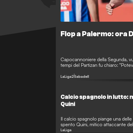
Flop a Palermo: ora D
Capocannoniere della Segunda, vuo
tempi del Partizan fu chiaro: "Pote
LaLiga2
Sabadell
Calcio spagnolo in lutto:
Quini
Il calcio spagnolo piange una delle
spento Quini, mitico attaccante del
Barcellona.
LaLiga