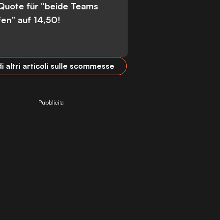
 Quote für “beide Teams
fen” auf 14,50!
i altri articoli sulle scommesse
Pubblicità