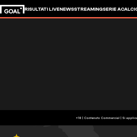
RISULTATI LIVE
NEWS
STREAMING
SERIE A
CALCI
+18 | Contenuto Commercial | Si applic