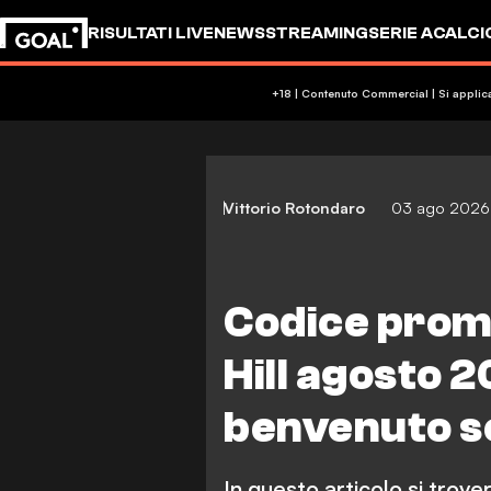
RISULTATI LIVE
NEWS
STREAMING
SERIE A
CALCI
+18 | Contenuto Commercial | Si applic
Vittorio Rotondaro
03 ago 2026
Codice prom
Hill agosto 2
benvenuto 
In questo articolo si trove