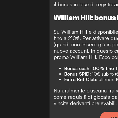
il bonus in fase di registraz
William Hill: bonus
Su William Hill è disponibi
fino a 210€. Per attivare qu
(quindi non essere già in po
nuovo account. In questo ca
promo William Hill. Ecco c
Bonus cash 100% fino 
Bonus SPID:
10€ subito (
Extra Bet Club:
ulteriori
Naturalmente ciascuna tranc
come requisiti di giocata d
vincite derivanti prelevabili.