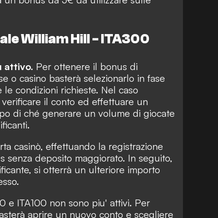
e William Hill - ITA300
 attivo.
Per ottenere il bonus di
 o casino basterà selezionarlo in fase
 le condizioni richieste. Nel caso
 verificare il conto ed effettuare un
opo di ché generare un volume di giocate
ficanti.
rta casinò, effettuando la registrazione
s senza deposito maggiorato. In seguito,
ificante, si otterrà un ulteriore importo
esso.
0 e ITA100 non sono piu' attivi. Per
 basterà aprire un nuovo conto e scegliere