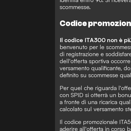
scommesse.
Codice promozional
Il codice ITA300 non è più
benvenuto per le scommesse
di registrazione e soddisfare
dell'offerta sportiva occorre
versamento qualificante, d
definito su scommesse quali
Per quel che riguarda l'offe
con SPID si otterrà un bonu
a fronte di una ricarica qual
calcolato sul versamento st
Il codice promozionale ITA5
aderire all'offerta in corso