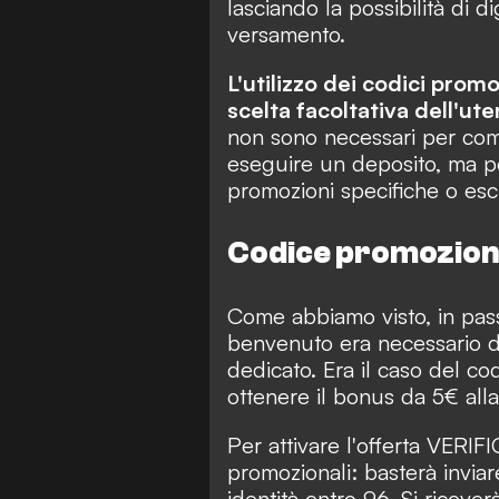
lasciando la possibilità di d
versamento.
L'utilizzo dei codici pro
scelta facoltativa dell'ut
non sono necessari per com
eseguire un deposito, ma p
promozioni specifiche o esc
Codice promozional
Come abbiamo visto, in passa
benvenuto era necessario di
dedicato. Era il caso del c
ottenere il bonus da 5€ alla
Per attivare l'offerta VERI
promozionali: basterà invia
identità entro 96. Si riceve