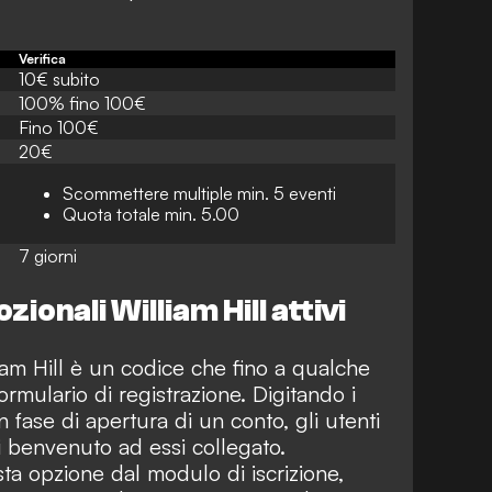
Verifica
10€ subito
100% fino 100€
Fino 100€
20€
Scommettere multiple min. 5 eventi
Quota totale min. 5.00
7 giorni
zionali William Hill attivi
iam Hill è un codice che fino a qualche
rmulario di registrazione. Digitando i
 fase di apertura di un conto, gli utenti
i benvenuto ad essi collegato.
ta opzione dal modulo di iscrizione,