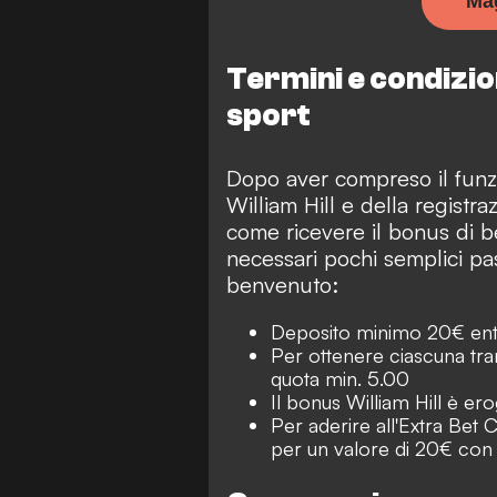
Mag
Termini e condizio
sport
Dopo aver compreso il fun
William Hill e della registra
come ricevere il bonus di 
necessari pochi semplici pa
benvenuto:
Deposito minimo 20€ entro
Per ottenere ciascuna tra
quota min. 5.00
Il bonus William Hill è ero
Per aderire all'Extra Bet
per un valore di 20€ con 