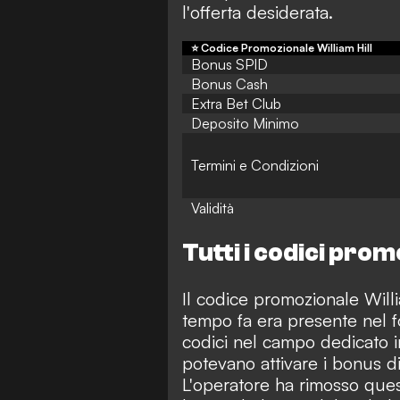
l'offerta desiderata.
⭐ Codice Promozionale William Hill
Bonus SPID
Bonus Cash
Extra Bet Club
Deposito Minimo
Termini e Condizioni
Validità
Tutti i codici promo
Il codice promozionale Will
tempo fa era presente nel fo
codici nel campo dedicato in
potevano attivare i bonus d
L'operatore ha rimosso ques