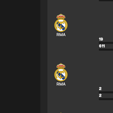
RMA
19
611
RMA
2
2