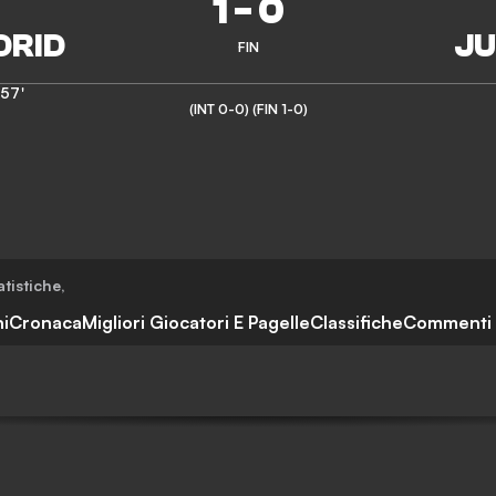
1
-
0
FIN
57'
(INT 0-0)
(FIN 1-0)
atistiche
,
i
Cronaca
Migliori Giocatori E Pagelle
Classifiche
Commenti