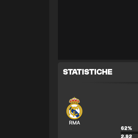
STATISTICHE
RMA
62
%
2.92