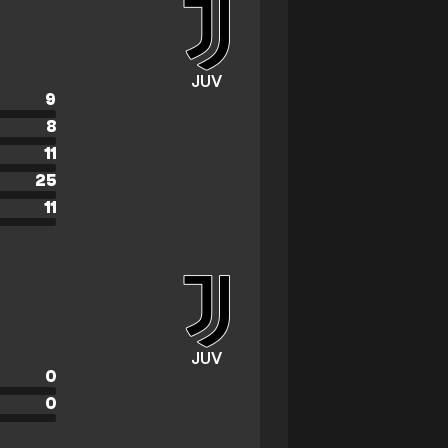
JUV
9
8
11
25
11
JUV
0
0