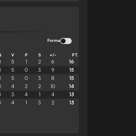
Forma
G
V
P
S
+/-
PT.
8
5
1
2
6
16
8
5
0
3
9
15
8
5
0
3
8
15
8
4
2
2
10
14
8
3
4
1
4
13
8
4
1
3
2
13