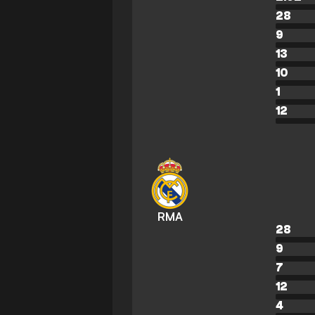
28
9
13
10
1
12
RMA
28
9
7
12
4