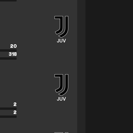
JUV
20
318
JUV
2
2