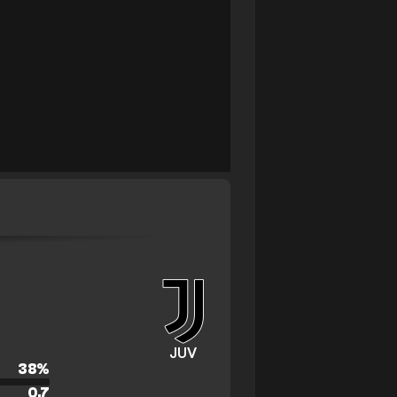
JUV
38
%
0.7