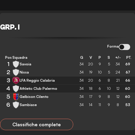
GRP. I
Forma
Pos
Squadra
G
V
P
S
+/-
PT.
1
Savoia
34
20
9
5
34
69
2
Nissa
34
19
10
5
24
67
3
LFA Reggio Calabria
34
20
6
8
21
66
4
Athletic Club Palermo
34
18
6
10
12
60
5
Gelbison Cilento
34
17
9
8
12
60
6
Sambiase
34
14
11
9
8
53
Classifiche complete