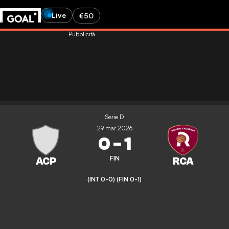
Live
€50
Pubblicità
Serie D
29 mar 2026
0
-
1
FIN
(INT 0-0)
(FIN 0-1)