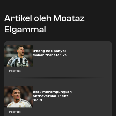
Artikel oleh Moataz
Elgammal
Guimaraes terbang ke Spanyol
untuk memaksakan transfer ke
Arsenal
Transfers
Liverpool didesak merampungkan
kepulangan kontroversial Trent
Alexander-Arnold
Transfers