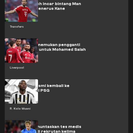
Bayern Munich incar bintang Man
Utd sebagai penerus Kane
Transfers
Liverpool menemukan pengganti
mengejutkan untuk Mohamed Salah
Liverpool
Kolo Muani resmi kembali ke
Juventus dari PSG
R. Kolo Muani
Hornicek menuntaskan tes medis
untuk menjadi rekrutan kelima