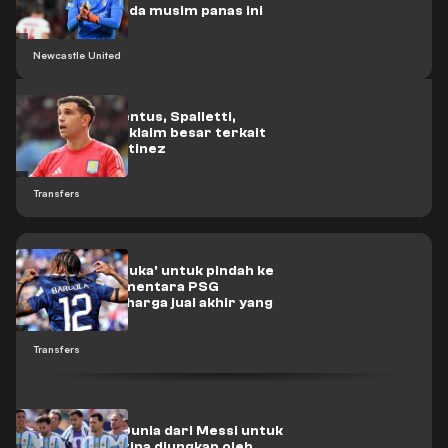
Newcastle pada musim panas ini
Newcastle United
Manajer Juventus, Spalletti,
melontarkan klaim besar terkait
transfer Martinez
Transfers
Barcola 'terbuka' untuk pindah ke
Liverpool sementara PSG
menetapkan harga jual akhir yang
fantastis
Transfers
Hadiah Piala Dunia dari Messi untuk
skuad Argentina diungkap oleh