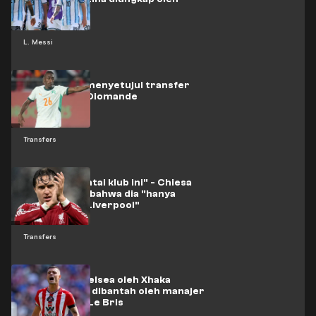
pacar Senesi
L. Messi
Real Madrid menyetujui transfer
spektakuler Diomande
Transfers
"Saya mencintai klub ini" - Chiesa
menegaskan bahwa dia "hanya
memikirkan Liverpool"
Transfers
Pindah ke Chelsea oleh Xhaka
secara tegas dibantah oleh manajer
Sunderland, Le Bris