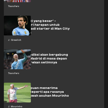
Transfers
'Dia punya hati yang besar' -
Grealish diberi harapan untuk
kembali menjadi starter di Man City
oleh Maresca
J. Grealish
Haaland diprediksi akan bergabung
dengan Real Madrid di masa depan
oleh mantan rekan setimnya
Transfers
‘Ketidakmampuan menerima
kekalahan’ - Seperti apa rasanya
bermain di bawah asuhan Mourinho
J. Mourinho