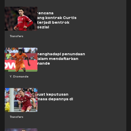
Liverpool berencana
memperpanjang kontrak Curtis
Jones meski terjadi bentrok
dengan Szoboszlai
Transfers
Real Madrid menghadapi penundaan
tak terduga dalam mendaftarkan
transfer Diomande
Y. Diomande
Chiesa membuat keputusan
penting soal masa depannya di
Liverpool
Transfers