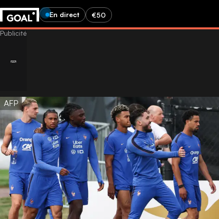
En direct
€50
AFP