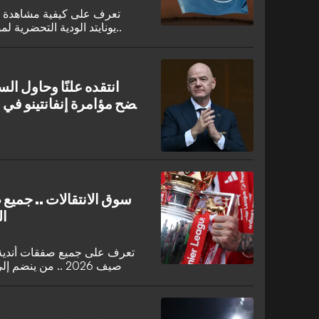
تعرف على كيفية مشاهدة م
يونايتد الودية التحضرية لموسم 2026-2027 والبث عبر الإنترنت..
انتقده علنًا وحاول الس
تفضح مؤامرة إنفانتينو ف
سوق الانتقالات .. جميع
ال
تعرف على جميع صفقات أندية ا
صيف 2026 .. من ينضم إلى ليفربول ومانشستر سيتي وآرسنال؟