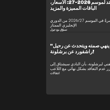
تذاكر مانشستر يونايتد لموسم 2026-27: الأسعار،
الباقات المميزة والمزيد
شاهد مانشستر يونايتد مباشرةً في الموسم 2026/27 من الدوري
الإنجليزي الممتاز
تسوّق مع جول
"سأفتقده".. فليك ينهي صمته ويتحدث عن رحيل
راشفورد عن برشلونة!
ني لبرشلونة، بأن النادي سيشتاق إلى
 عدم التعاقد بشكل نهائي مع اللاعب
ختار الفريق الكتالوني عدم تفعيل خيار
انتقالات
ـ 26 مليون جنيه إسترليني للجناح، وفضل بدلاً من ذلك