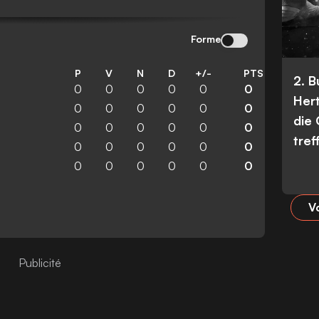
Forme
P
V
N
D
+/-
PTS
2. 
0
0
0
0
0
0
Her
0
0
0
0
0
0
die
0
0
0
0
0
0
tref
0
0
0
0
0
0
0
0
0
0
0
0
Vo