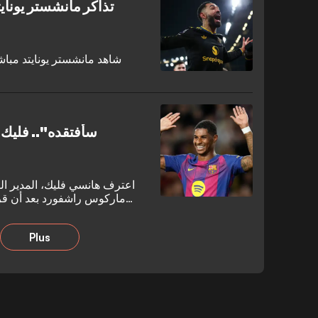
اعترف هانسي فليك، المدير الف
ماركوس راشفورد بعد أن قرر
المعار من مانشستر يونايتد. فقد ا
الشراء المحدد ب
Plus
التعاقد مع أنتوني جوردون مقابل 70 مليون جنيه إسترليني.