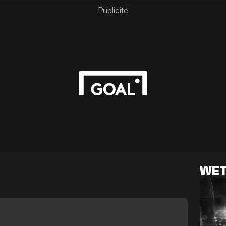
WET
S