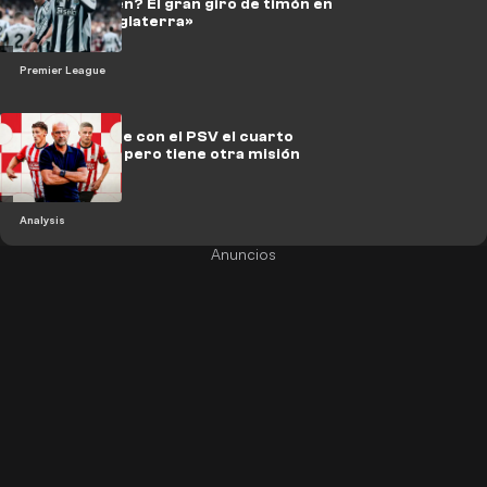
Seepferdchen? El gran giro de timón en
el «BVB de Inglaterra»
Premier League
Bosz persigue con el PSV el cuarto
título de liga, pero tiene otra misión
más
Analysis