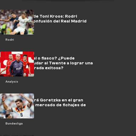
El torbellino de Toni Kroos: Rodri
aumenta la confusión del Real Madrid
Rodri
¿Acierto total o fiasco? ¿Puede
Weghorst ayudar al Twente a lograr una
nueva temporada exitosa?
Analysis
¿Se convertirá Goretzka en el gran
perdedor del mercado de fichajes de
verano?
Bundesliga