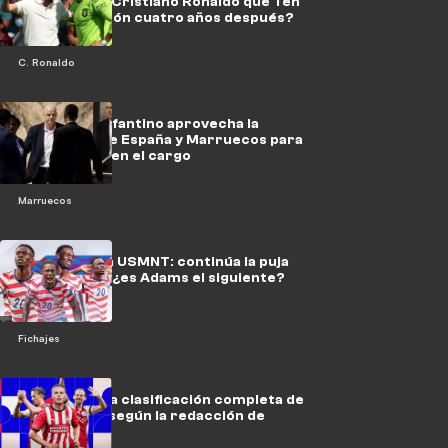
demostrado Cristiano Ronaldo que Ten
Hag tenía razón cuatro años después?
C. Ronaldo
Telegraph: Infantino aprovecha la
tensión entre España y Marruecos para
mantenerse en el cargo
Marruecos
Fichajes de la USMNT: continúa la puja
por Balogun, ¿es Adams el siguiente?
Fichajes
Así quedará la clasificación completa de
la Eredivisie según la redacción de
Voetbalzone