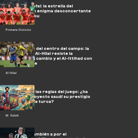
Un fallo garrafal: la estrella del
Barcelona, un enigma desconcertante
en el Camp Nou
Primera División
El terremoto del centro del campo: la
escuadra del Al-Hilal resiste la
tormenta del cambio y el Al-Ittihad con
su nuevo traje
Al Hilal
Salah cambia las reglas del juego: ¿ha
perdido el proyecto saudí su prestigio
ante la astucia turca?
M. Salah
¿Van ahora también a por el