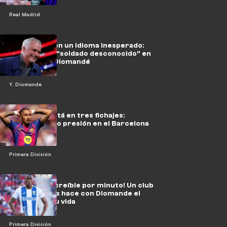
Real Madrid
Una llamada en un idioma inesperado:
Mourinho, el "soldado desconocido" en
el fichaje de Diomandé
Y. Diomande
El secreto está en tres fichajes:
Raphinha, bajo presión en el Barcelona
Primera División
¡Una suma increíble por minuto! Un club
de las afueras hace con Diomande el
negocio de su vida
Primera División