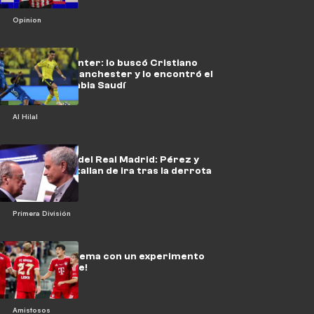
Opinion
El Majadía Center: lo buscó Cristiano
Ronaldo en Manchester y lo encontró el
Al Hilal en Arabia Saudí
Al Hilal
La ebullición del Real Madrid: Pérez y
Mourinho estallan de ira tras la derrota
de Rodri
Primera División
¡Presión extrema con un experimento
sorprendente!
Amistosos