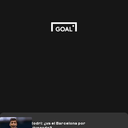
El fichaje de Rodri: ¿va el Barcelona por
el camino equivocado?