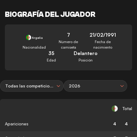
BIOGRAFÍA DEL JUGADOR
7
21/02/1991
Argelia
Número de
Fecha de
Nacionalidad
camiseta
nacimiento
35
Delantero
Edad
Posición
Todas las competiciones
2026
Total
Apariciones
4
4