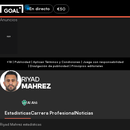
En directo
€50
+18 | Publicidad | Aplican Términos y Condiciones | Juega con responsabilidad
|
Divulgación de publicidad
|
Principios editoriales
RIYAD
MAHREZ
Al Ahli
Estadísticas
Carrera Profesional
Noticias
Riyad Mahrez estadísticas