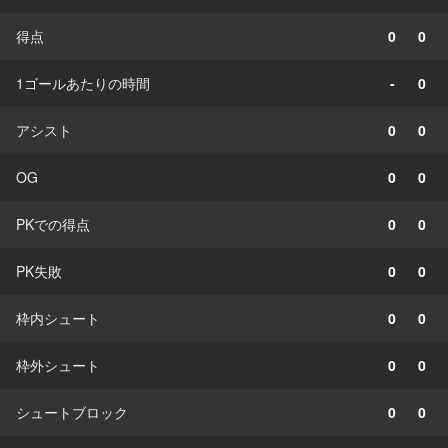
得点
0
0
1ゴールあたりの時間
-
0
アシスト
0
0
OG
0
0
PKでの得点
0
0
PK失敗
0
0
枠内シュート
0
0
枠外シュート
0
0
シュートブロック
0
0