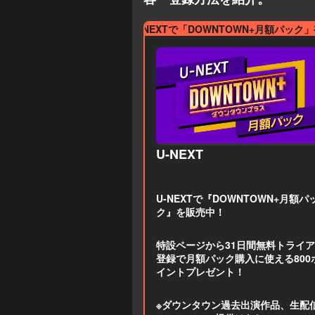
Amazo
U-NEXTで「DOWNTOWN+月額パック
U-NEXT
U-NEXTで『DOWNTOWN+月額パ
ク』を販売中！
特設ページから31日間無料トライ
登録で月額パック購入に使える800
イントプレゼント！
※
ダウンタウン過去出演作品、生配