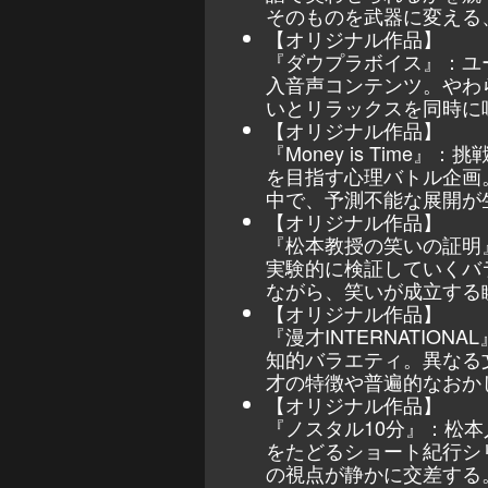
そのものを武器に変える
【オリジナル作品】
『ダウプラボイス』：ユ
入音声コンテンツ。やわ
いとリラックスを同時に
【オリジナル作品】
『Money is Tim
を目指す心理バトル企画
中で、予測不能な展開が
【オリジナル作品】
『松本教授の笑いの証明
実験的に検証していくバ
ながら、笑いが成立する
【オリジナル作品】
『漫才INTERNATIO
知的バラエティ。異なる
才の特徴や普遍的なおか
【オリジナル作品】
『ノスタル10分』：松
をたどるショート紀行シ
の視点が静かに交差する