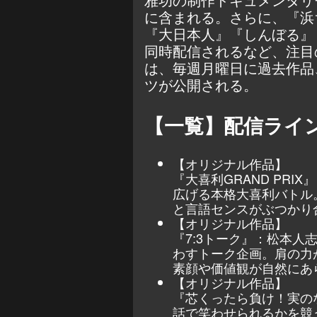
に含まれる。さらに、『浜
『大日本人』『しんぼる』
同時配信されるなど、注目
は、毎週月曜日に過去作品
ツが公開される。
【一覧】配信ライ
【オリジナル作品】
『大喜利GRAND PR
広げる本格大喜利バトル
と言語センスがぶつかり
【オリジナル作品】
『7:3トーク』：松本人
わすトーク企画。肩の力
素顔や価値観が自然にあ
【オリジナル作品】
『芯くったら負け！実の
話で笑わせられるかを競