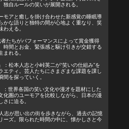
、独自ルールの笑いが展開される。
ーモアと癒しを掛け合わせた新感覚の睡眠導
らかな語りと独特の間が心地よく重なり、笑
味わえる。
e』：挑戦者たちがパフォーマンスによって賞金獲得
。時間とお金、緊張感と駆け引きが交錯する
生まれる。
』：松本人志と小峠英二が“笑いの仕組み”を
ラエティ。芸人たちにさまざまな課題を課し
瞬間を探っていく。
NAL』：世界各国の笑い文化や漫才を題材にした
文化圏のユーモアを比較しながら、日本の漫
しさに迫る。
本人志が思い出の街を歩きながら、過去の記憶
リーズ。限られた時間の中に、懐かしさと今
。