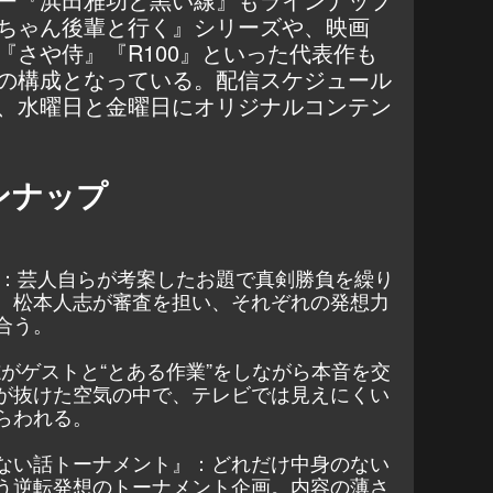
ちゃん後輩と行く』シリーズや、映画
『さや侍』『R100』といった代表作も
の構成となっている。配信スケジュール
、水曜日と金曜日にオリジナルコンテン
ンナップ
IX』：芸人自らが考案したお題で真剣勝負を繰り
。松本人志が審査を担い、それぞれの発想力
合う。
志がゲストと“とある作業”をしながら本音を交
が抜けた空気の中で、テレビでは見えにくい
らわれる。
ない話トーナメント』：どれだけ中身のない
う逆転発想のトーナメント企画。内容の薄さ