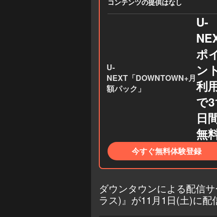
コンテンツの提供はなし
U-
NE
ポ
U-
ン
NEXT「DOWNTOWN+月
利
額パック」
で3
日
無
今すぐ無料体験登録
ダウンタウンによる配信サー
ラス)』が11月1日(土)に