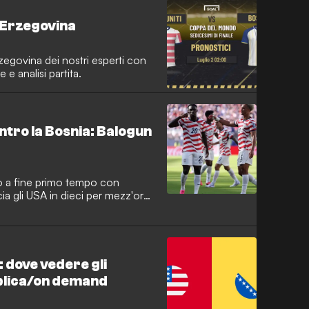
d Erzegovina
zegovina dei nostri esperti con
e analisi partita.
ontro la Bosnia: Balogun
io a fine primo tempo con
ia gli USA in dieci per mezz'ora.
e incassa il goal del 2-0.
 dove vedere gli
replica/on demand