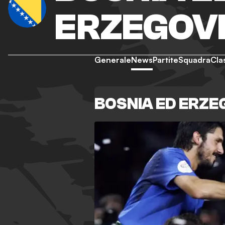
ERZEGOV
Generale
News
Partite
Squadra
Cla
BOSNIA ED ERZE