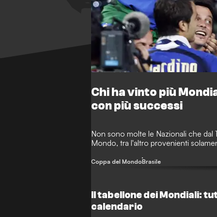
Chi ha vinto più Mondia
con più successi
Non sono molte le Nazionali che dal
Mondo, tra l'altro provenienti solam
Coppa del Mondo
Brasile
Il tabellone dei Mondiali: tutti
calendario