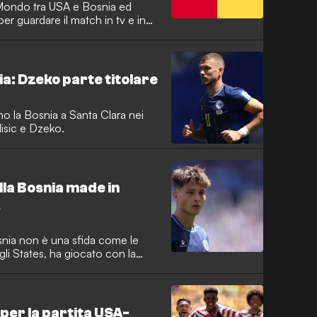
 Mondo tra USA e Bosnia ed
per guardare il match in tv e in
 e le ultime notizie sulle squadre.
a: Dzeko parte titolare
dano la Bosnia a Santa Clara nei
lisic e Dzeko.
ella Bosnia made in
A
osnia non è una sfida come le
gli States, ha giocato con la
in una gara amichevole, prima di
rifugiati bosniaci di Srebrenica.
 per la partita USA-