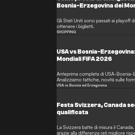
Bosnia-Erzegovina dei Mon
Gli Stati Uniti sono passati ai playof
ottenere i biglietti.
SHOPPING
USA vs Bosnia-Erzegovina:
Mondiali FIFA 2026
Anteprima completa di USA-Bosnia-E
Analizziamo tattiche, novità sulle form
dei sedicesimi a Santa Clara.
USA vs Bosnia ed Erzegovina
Festa Svizzera, Canada se
qualificata
La Svizzera batte di misura il Cana
grazie alla differenza reti migliore ris