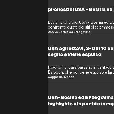
pronostici USA - Bosnia e
Ecco i pronostici USA - Bosnia ed Er
confronto quote dei siti di scommesse 
USA vs Bosnia ed Erzegovina
USA agli ottavi, 2-0 in 10 c
segna e viene espulso
I padroni di casa passano in vantagg
Balogun, che poi viene espulso e lasc
La Bosnia perde Dzeko per infortunio 
Coppa del Mondo
USA-Bosnia ed Erzegovina:
highlights e la partita in 