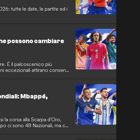
26: tutte le date, le partite ed i
i che possono cambiare
re. È il palcoscenico più
ioni eccezionali attirano consensi
questo, durante e dopo i
impazzisce, con i club che
iuti o nuove stelle.
ondiali: Mbappé,
si la corsa alla Scarpa d’Oro,
po ci sono 48 Nazionali, ma chi
 più in forma.