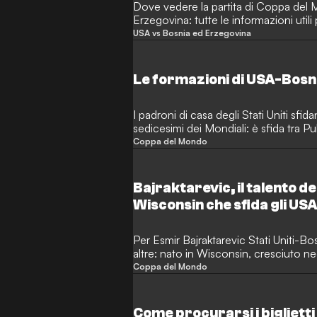
Dove vedere la partita di Coppa del
Erzegovina: tutte le informazioni utili 
streaming, l'orario del fischio d'inizio
USA vs Bosnia ed Erzegovina
Le formazioni di USA-Bosni
I padroni di casa degli Stati Uniti sfi
sedicesimi dei Mondiali: è sfida tra Pu
Coppa del Mondo
Bajraktarevic, il talento d
Wisconsin che sfida gli US
Per Esmir Bajraktarevic Stati Uniti-B
altre: nato in Wisconsin, cresciuto ne
Nazionale a stelle e strisce nel 2024 
Coppa del Mondo
optare per la patria dei suoi genitori, 
Come procurarsi i biglietti