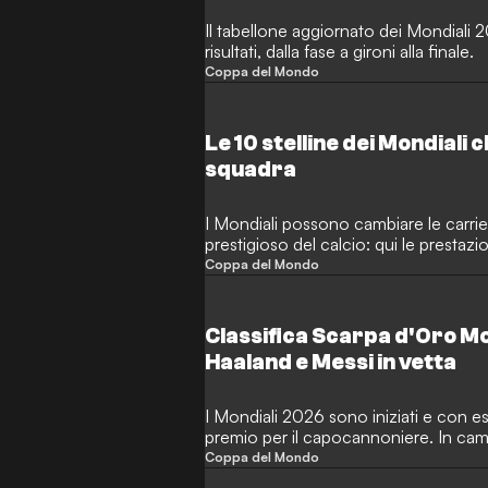
Il tabellone aggiornato dei Mondiali 20
risultati, dalla fase a gironi alla finale.
Coppa del Mondo
Le 10 stelline dei Mondial
squadra
I Mondiali possono cambiare le carrie
prestigioso del calcio: qui le prestaz
e attenzione impossibili altrove. Per 
Coppa del Mondo
Mondiali il mercato dei trasferimenti 
corrono ad acquistare talenti sconosc
Classifica Scarpa d'Oro M
Haaland e Messi in vetta
I Mondiali 2026 sono iniziati e con es
premio per il capocannoniere. In cam
la spunterà? GOAL monitora i bomber
Coppa del Mondo