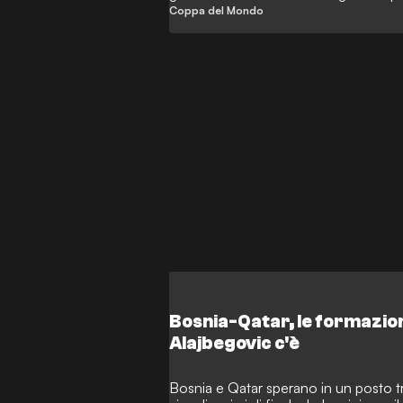
anche Dzeko e compagni sono quasi q
Coppa del Mondo
Bosnia-Qatar, le formazion
Alajbegovic c'è
Bosnia e Qatar sperano in un posto tr