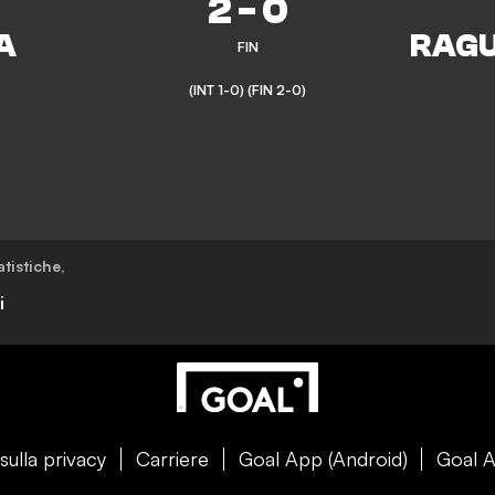
2
-
0
FIN
(INT 1-0)
(FIN 2-0)
atistiche
,
i
sulla privacy
Carriere
Goal App (Android)
Goal A