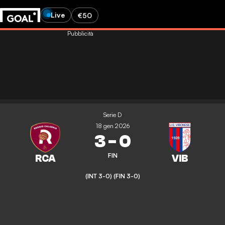
Live
€50
Pubblicità
Serie D
18 gen 2026
3
-
0
FIN
(INT 3-0)
(FIN 3-0)