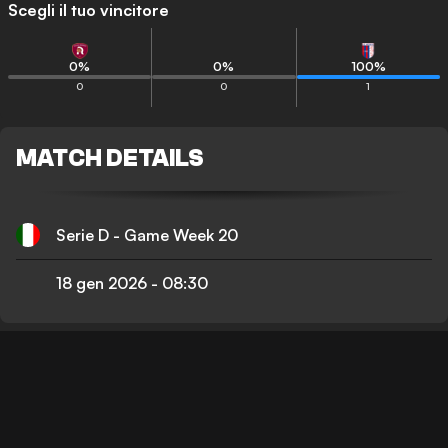
Scegli il tuo vincitore
0
%
0
%
100
%
0
0
1
MATCH DETAILS
Serie D - Game Week 20
18 gen 2026
-
08:30