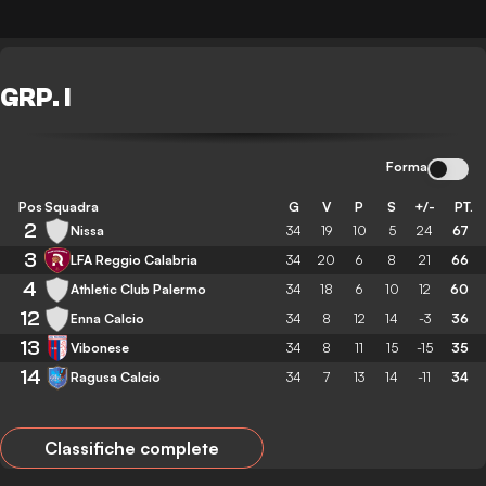
GRP. I
Forma
Pos
Squadra
G
V
P
S
+/-
PT.
2
Nissa
34
19
10
5
24
67
3
LFA Reggio Calabria
34
20
6
8
21
66
4
Athletic Club Palermo
34
18
6
10
12
60
12
Enna Calcio
34
8
12
14
-3
36
13
Vibonese
34
8
11
15
-15
35
14
Ragusa Calcio
34
7
13
14
-11
34
Classifiche complete