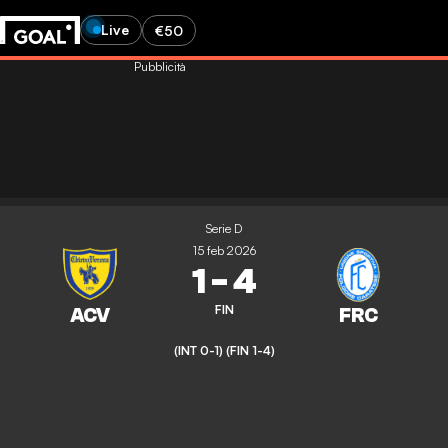
Live
€50
Pubblicità
Serie D
15 feb 2026
1
-
4
FIN
(INT 0-1)
(FIN 1-4)