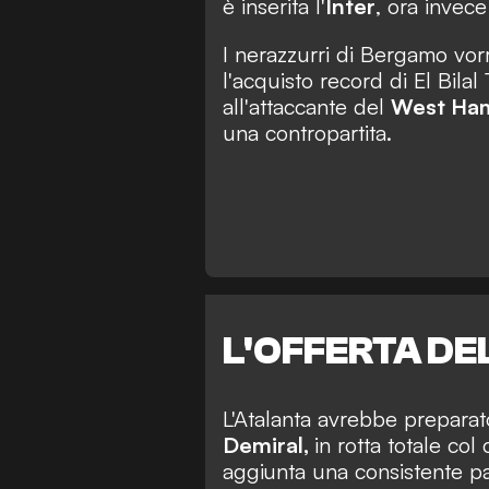
è inserita l'
Inter
, ora invece
I nerazzurri di Bergamo vo
l'acquisto record di El Bil
all'attaccante del
West Ha
una contropartita.
L'OFFERTA DE
L'Atalanta avrebbe prepara
Demiral,
in rotta totale co
aggiunta una consistente p