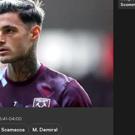
Scomm
5:41-04:00
. Scamacca
M. Demiral