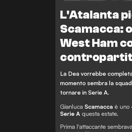
West Ham United
Ro
L'Atalanta p
Scamacca: of
West Ham co
controparti
La Dea vorrebbe completar
momento sembra la squadra
tornare in Serie A.
Gianluca
Scamacca
è uno d
Serie A
questa estate.
Prima l'attaccante sembrava