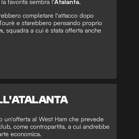
 la favorita sembra l'
Atalanta
.
rrebbero completare l'attacco dopo
al Tourè e starebbero pensando proprio
m
, squadra a cui è stata offerta anche
LL'ATALANTA
to un'offerta al West Ham che prevede
l club, come contropartita, a cui andrebbe
arte economica.