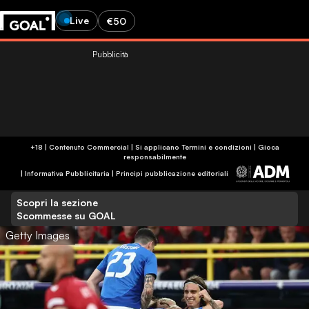
Live
€50
Pubblicità
+18 | Contenuto Commercial | Si applicano Termini e condizioni | Gioca
responsabilmente
|
Informativa Pubblicitaria
|
Principi pubblicazione editoriali
Scopri la sezione
Scommesse su GOAL
Getty Images