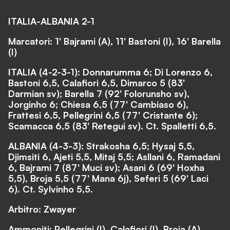
ITALIA-ALBANIA 2-1
Marcatori: 1' Bajrami (A), 11' Bastoni (I), 16' Barella
(I)
ITALIA (4-2-3-1): Donnarumma 6; Di Lorenzo 6,
Bastoni 6,5, Calafiori 6,5, Dimarco 5 (83'
Darmian sv); Barella 7 (92' Folorunsho sv),
Jorginho 6; Chiesa 6,5 (77' Cambiaso 6),
Frattesi 6,5, Pellegrini 6,5 (77' Cristante 6);
Scamacca 6,5 (83' Retegui sv). Ct. Spalletti 6,5.
ALBANIA (4-3-3): Strakosha 6,5; Hysaj 5,5,
Djimsiti 6, Ajeti 5,5, Mitaj 5,5; Asllani 6, Ramadani
6, Bajrami 7 (87' Muci sv); Asani 6 (69' Hoxha
5,5), Broja 5,5 (77' Mana 6j), Seferi 5 (69' Laci
6). Ct. Sylvinho 5,5.
Arbitro: Zwayer
Ammoniti: Pellegrini (I), Calafiori (I), Broja (A),