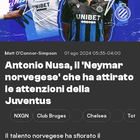
Matt O'Connor-Simpson
01 ago 2024 05:35-04:00
Antonio Nusa, il 'Neymar
norvegese' che ha attirato
le attenzioni della
Juventus
NXGN
Club Bruges
Chelsea
Tott
Il talento norvegese ha sfiorato il