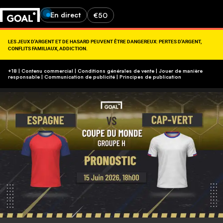
En direct
€50
LES JEUX D'ARGENT ET DE HASARD PEUVENT ÊTRE DANGEREUX: PERTES D'ARGENT,
CONFLITS FAMILIAUX, ADDICTION.
RETROUVEZ NOS CONSEILS SUR (09-74-75-13-13, APPEL NON SURTAXÉ).
https://www.joueurs-info-service.fr/
+18 | Contenu commercial | Conditions générales de vente | Jouer de manière
responsable
|
Communication de publicité
|
Principes de publication