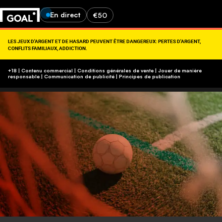
En direct
€50
LES JEUX D'ARGENT ET DE HASARD PEUVENT ÊTRE DANGEREUX: PERTES D'ARGENT,
CONFLITS FAMILIAUX, ADDICTION.
RETROUVEZ NOS CONSEILS SUR (09-74-75-13-13, APPEL NON SURTAXÉ).
https://www.joueurs-info-service.fr/
+18 | Contenu commercial | Conditions générales de vente | Jouer de manière
responsable
|
Communication de publicité
|
Principes de publication