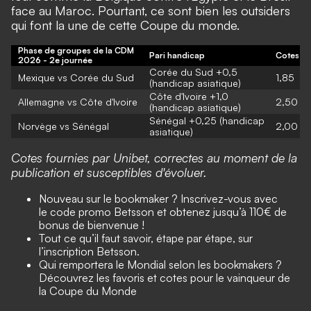
face au Maroc. Pourtant, ce sont bien les outsiders
qui font la une de cette Coupe du monde.
Phase de groupes de la CDM
Pari handicap
Cotes
2026 - 2e journée
Corée du Sud +0,5
Mexique vs Corée du Sud
1,85
(handicap asiatique)
Côte d'Ivoire +1,0
Allemagne vs Côte d'Ivoire
2,50
(handicap asiatique)
Sénégal +0,25 (handicap
Norvège vs Sénégal
2,00
asiatique)
Cotes fournies par Unibet, correctes au moment de la
publication et susceptibles d'évoluer.
Nouveau sur le bookmaker ? Inscrivez-vous avec
le
code promo Betsson
et obtenez jusqu’à 110€ de
bonus de bienvenue !
Tout ce qu’il faut savoir, étape par étape, sur
l’
inscription Betsson
.
Qui remportera le Mondial selon les bookmakers ?
Découvrez les favoris et
cotes pour le vainqueur de
la Coupe du Monde