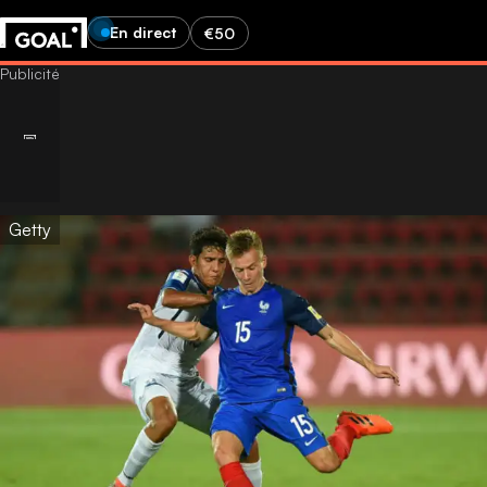
En direct
€50
Getty