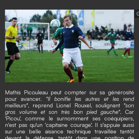
G
Mathis Picouleau peut compter sur sa générosité
pour avancer.
"Il bonifie les autres et les rend
meilleurs"
, reprend Lionel Rouxel, soulignant
"son
gros volume et son très bon pied gauche"
. Car
'Picou', comme le surnomment ses coéquipiers,
n'est pas qu'un 'capitaine courage'. Il s'appuie aussi
sur une belle aisance technique travaillée tantôt
devant la défense, tantôt dans une position de