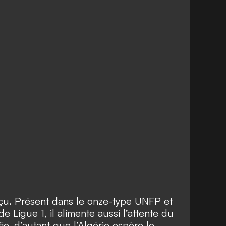
çu. Présent dans le onze-type UNFP et
e Ligue 1, il alimente aussi l’attente du
fie, d’autant que l’Algérie espère le