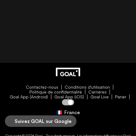
Contactez-nous
Conditions d'utilisation
Politique de confidentialité
Carrières
Goal App (Android)
Goal App (iOS)
Goal Live
Parier
France
Suivez GOAL sur Google
Copyright © 2026
Goal
- Tous droits réservés. Les informations diffusées sur
Goal