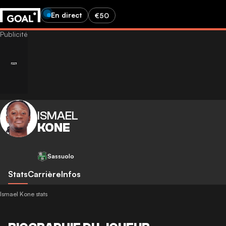
En direct
€50
ISMAEL
KONE
Sassuolo
Stats
Carrière
Infos
Ismael Kone stats