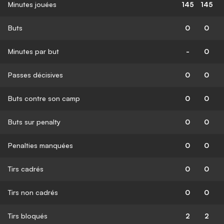
Minutes jouées
145
145
Buts
0
0
Minutes par but
-
0
Passes décisives
0
0
Buts contre son camp
0
0
Buts sur penalty
0
0
Penalties manquées
0
0
Tirs cadrés
0
0
Tirs non cadrés
0
0
Tirs bloqués
2
2