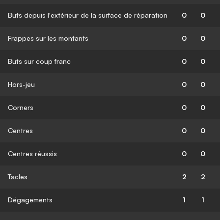
Buts depuis l'extérieur de la surface de réparation
0
0
Frappes sur les montants
0
0
Buts sur coup franc
0
0
Hors-jeu
0
0
Corners
0
0
Centres
0
0
Centres réussis
0
0
Tacles
2
2
Dégagements
1
1