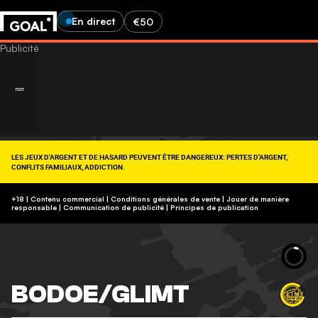
En direct
€50
LES JEUX D'ARGENT ET DE HASARD PEUVENT ÊTRE DANGEREUX: PERTES D'ARGENT,
CONFLITS FAMILIAUX, ADDICTION.
RETROUVEZ NOS CONSEILS SUR (09-74-75-13-13, APPEL NON SURTAXÉ).
https://www.joueurs-info-service.fr/
+18 | Contenu commercial | Conditions générales de vente | Jouer de manière
responsable
|
Communication de publicité
|
Principes de publication
BODOE/GLIMT