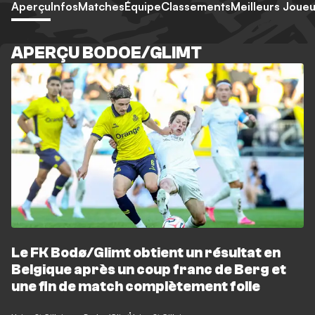
Aperçu
Infos
Matches
Équipe
Classements
Meilleurs Joueu
APERÇU BODOE/GLIMT
Le FK Bodø/Glimt obtient un résultat en
Belgique après un coup franc de Berg et
une fin de match complètement folle