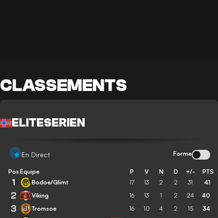
CLASSEMENTS
ELITESERIEN
Forme
En Direct
Pos
Équipe
P
V
N
D
+/-
PTS
1
Bodoe/Glimt
17
13
2
2
31
41
2
Viking
16
13
1
2
24
40
3
Tromsoe
16
10
4
2
15
34