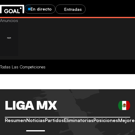
En directo
Entradas
Todas Las Competiciones
LIGA MX
Resumen
Noticias
Partidos
Eliminatorias
Posiciones
Mejore