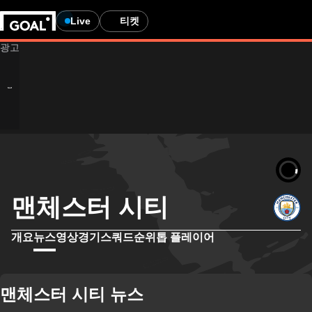
Live
티켓
맨체스터 시티
개요
뉴스
영상
경기
스쿼드
순위
톱 플레이어
맨체스터 시티 뉴스