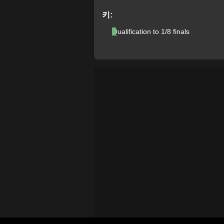
키:
Qualification to 1/8 finals