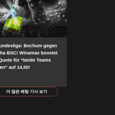
Bundesliga: Bochum gegen
tha BSC! Winamax boostet
Quote für “beide Teams
fen” auf 14,50!
더 많은 베팅 기사 보기