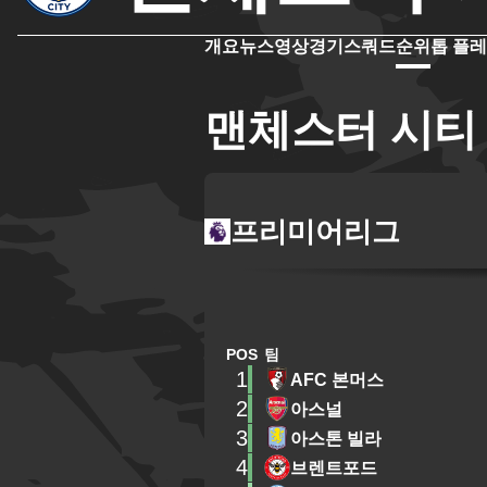
개요
뉴스
영상
경기
스쿼드
순위
톱 플
맨체스터 시티
프리미어리그
POS
팀
1
AFC 본머스
2
아스널
3
아스톤 빌라
4
브렌트포드