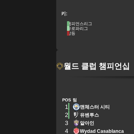
키:
챔피언스리그
유로파리그
강등
월드 클럽 챔피언십
POS
팀
1
맨체스터 시티
2
유벤투스
3
알아인
4
Wydad Casablanca