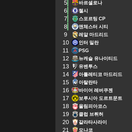
5
바르셀로나
6
첼시
7
스포르팅 CP
8
맨체스터 시티
9
레알 마드리드
10
인터 밀란
11
PSG
12
뉴캐슬 유나이티드
13
유벤투스
14
아틀레티코 마드리드
15
아탈란타
16
바이어 레버쿠젠
17
보루시아 도르트문트
18
올림피아코스
19
클럽 브뤼허
20
갈라타사라이
21
모나코