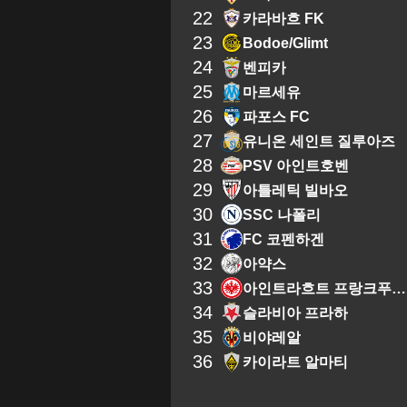
22
카라바흐 FK
23
Bodoe/Glimt
24
벤피카
25
마르세유
26
파포스 FC
27
유니온 세인트 질루아즈
28
PSV 아인트호벤
29
아틀레틱 빌바오
30
SSC 나폴리
31
FC 코펜하겐
32
아약스
33
아인트라흐트 프랑크푸르트
34
슬라비아 프라하
35
비야레알
36
카이라트 알마티