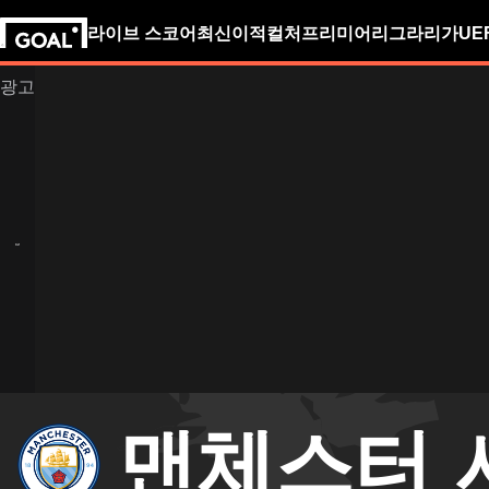
라이브 스코어
최신
이적
컬처
프리미어리그
라리가
UE
맨체스터 