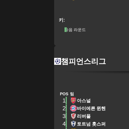
키:
다음 라운드
챔피언스리그
POS
팀
1
아스널
2
바이에른 뮌헨
3
리버풀
4
토트넘 홋스퍼