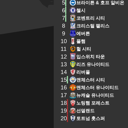
5
브라이튼 & 호프 알비온
6
첼시
7
코벤트리 시티
8
크리스털 팰리스
9
에버튼
10
풀햄
11
헐 시티
12
입스위치 타운
13
리즈 유나이티드
14
리버풀
15
맨체스터 시티
16
맨체스터 유나이티드
17
뉴캐슬 유나이티드
18
노팅햄 포레스트
19
선덜랜드
20
토트넘 홋스퍼