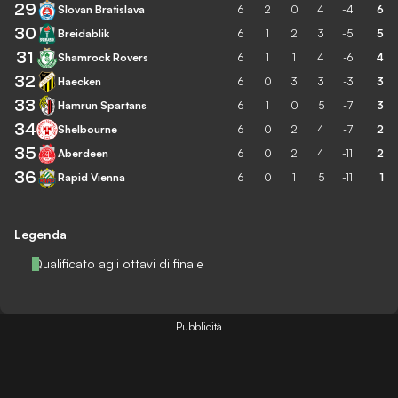
29
Slovan Bratislava
6
2
0
4
-4
6
30
Breidablik
6
1
2
3
-5
5
31
Shamrock Rovers
6
1
1
4
-6
4
32
Haecken
6
0
3
3
-3
3
33
Hamrun Spartans
6
1
0
5
-7
3
34
Shelbourne
6
0
2
4
-7
2
35
Aberdeen
6
0
2
4
-11
2
36
Rapid Vienna
6
0
1
5
-11
1
Legenda
Qualificato agli ottavi di finale
Pubblicità