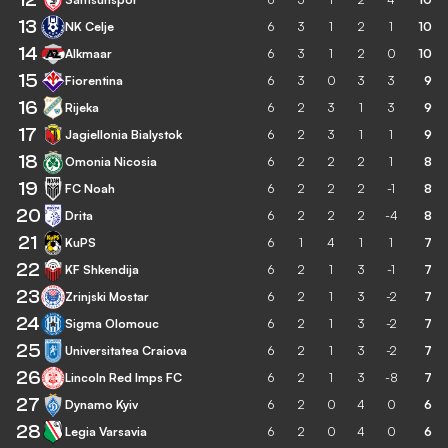
13
NK Celje
6
3
1
2
1
10
14
Alkmaar
6
3
1
2
0
10
15
Fiorentina
6
3
0
3
3
9
16
Rijeka
6
2
3
1
3
9
17
Jagiellonia Bialystok
6
2
3
1
1
9
18
Omonia Nicosia
6
2
2
2
1
8
19
FC Noah
6
2
2
2
-1
8
20
Drita
6
2
2
2
-4
8
21
KuPS
6
1
4
1
1
7
22
KF Shkendija
6
2
1
3
-1
7
23
Zrinjski Mostar
6
2
1
3
-2
7
24
Sigma Olomouc
6
2
1
3
-2
7
25
Universitatea Craiova
6
2
1
3
-2
7
26
Lincoln Red Imps FC
6
2
1
3
-8
7
27
Dynamo Kyiv
6
2
0
4
0
6
28
Legia Varsavia
6
2
0
4
0
6