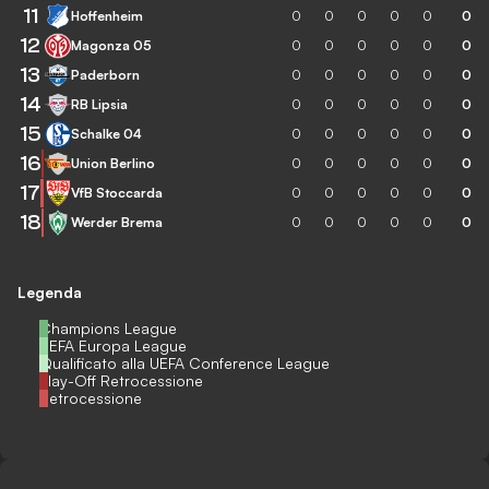
11
Hoffenheim
0
0
0
0
0
0
12
Magonza 05
0
0
0
0
0
0
13
Paderborn
0
0
0
0
0
0
14
RB Lipsia
0
0
0
0
0
0
15
Schalke 04
0
0
0
0
0
0
16
Union Berlino
0
0
0
0
0
0
17
VfB Stoccarda
0
0
0
0
0
0
18
Werder Brema
0
0
0
0
0
0
Legenda
Champions League
UEFA Europa League
Qualificato alla UEFA Conference League
Play-Off Retrocessione
Retrocessione