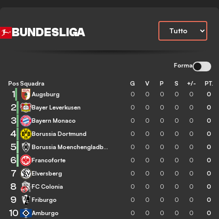
BUNDESLIGA
Forma
Pos
Squadra
G
V
P
S
+/-
PT.
1
Augsburg
0
0
0
0
0
0
2
Bayer Leverkusen
0
0
0
0
0
0
3
Bayern Monaco
0
0
0
0
0
0
4
Borussia Dortmund
0
0
0
0
0
0
5
Borussia Moenchengladbach
0
0
0
0
0
0
6
Francoforte
0
0
0
0
0
0
7
Elversberg
0
0
0
0
0
0
8
FC Colonia
0
0
0
0
0
0
9
Friburgo
0
0
0
0
0
0
10
Amburgo
0
0
0
0
0
0