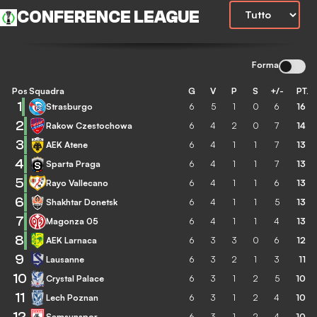
CONFERENCE LEAGUE
Forma
Pos
Squadra
G
V
P
S
+/-
PT.
1
Strasburgo
6
5
1
0
6
16
2
Rakow Czestochowa
6
4
2
0
7
14
3
AEK Atene
6
4
1
1
7
13
4
Sparta Praga
6
4
1
1
7
13
5
Rayo Vallecano
6
4
1
1
6
13
6
Shakhtar Donetsk
6
4
1
1
5
13
7
Magonza 05
6
4
1
1
4
13
8
AEK Larnaca
6
3
3
0
6
12
9
Lausanne
6
3
2
1
3
11
10
Crystal Palace
6
3
1
2
5
10
11
Lech Poznan
6
3
1
2
4
10
12
Samsunspor
6
3
1
2
4
10