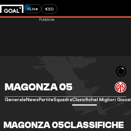
Live
€50
Pubblicità
MAGONZA 05
Generale
News
Partite
Squadra
Classifiche
I Migliori Gioca
MAGONZA 05CLASSIFICHE