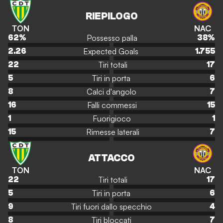
RIEPILOGO
TON
NAC
Possesso palla
62
%
38
%
Expected Goals
2.26
1.755
Tiri totali
22
17
Tiri in porta
5
6
Calci d'angolo
8
7
Falli commessi
16
15
Fuorigioco
1
1
Rimesse laterali
15
7
ATTACCO
TON
NAC
Tiri totali
22
17
Tiri in porta
5
6
Tiri fuori dallo specchio
9
4
Tiri bloccati
8
7