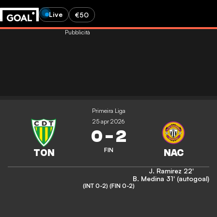
Live
€50
Pubblicità
Primeira Liga
25 apr 2026
0
-
2
FIN
J. Ramirez
22'
B. Medina
31' (autogoal)
(INT 0-2)
(FIN 0-2)