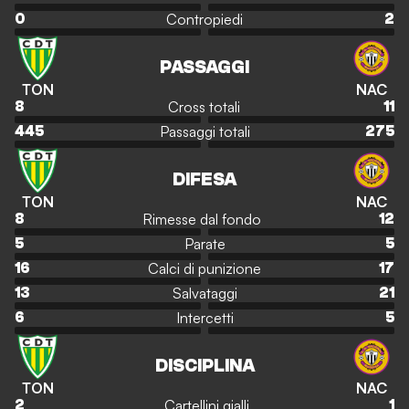
Contropiedi
0
2
PASSAGGI
TON
NAC
Cross totali
8
11
Passaggi totali
445
275
DIFESA
TON
NAC
Rimesse dal fondo
8
12
Parate
5
5
Calci di punizione
16
17
Salvataggi
13
21
Intercetti
6
5
DISCIPLINA
TON
NAC
Cartellini gialli
2
1