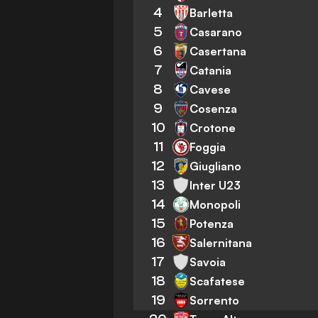
4
Barletta
5
Casarano
6
Casertana
7
Catania
8
Cavese
9
Cosenza
10
Crotone
11
Foggia
12
Giugliano
13
Inter U23
14
Monopoli
15
Potenza
16
Salernitana
17
Savoia
18
Scafatese
19
Sorrento