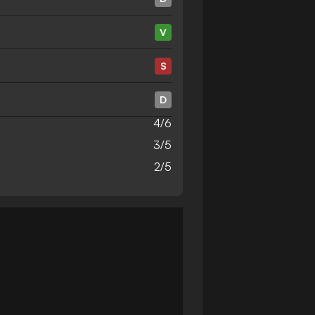
V
S
D
4/6
3/5
2/5