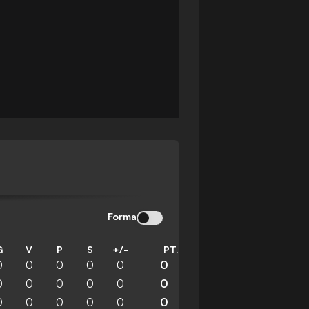
Forma
G
V
P
S
+/-
PT.
0
0
0
0
0
0
0
0
0
0
0
0
0
0
0
0
0
0