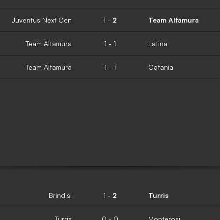
Juventus Next Gen
1
-
2
Team Altamura
Team Altamura
1
-
1
Latina
Team Altamura
1
-
1
Catania
Brindisi
1
-
2
Turris
Turris
0
-
0
Monterosi