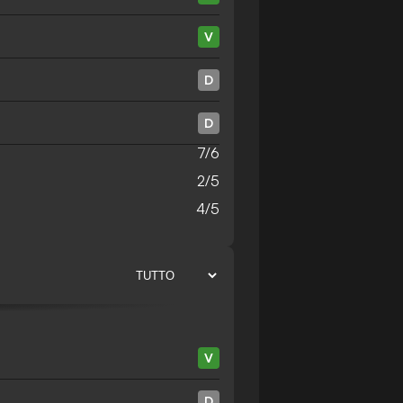
V
D
D
7/6
2/5
4/5
V
D