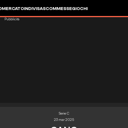
OMERCATO
INDIVISA
SCOMMESSE
GIOCHI
Pubblicità
Serie C
23 mar 2025