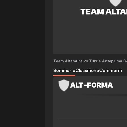
Team Altamura vs Turris
Anteprima De
Sommario
Classifiche
Commenti
ALT
-
FORMA