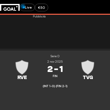
Live
€50
Pubblicità
Serie D
2 nov 2025
2
-
1
FIN
(INT 1-0)
(FIN 2-1)