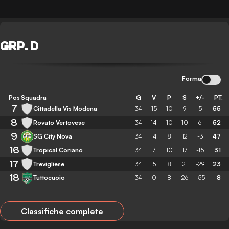
GRP. D
Forma
Pos
Squadra
G
V
P
S
+/-
PT.
7
Cittadella Vis Modena
34
15
10
9
5
55
8
Rovato Vertovese
34
14
10
10
6
52
9
SG City Nova
34
14
8
12
-3
47
16
Tropical Coriano
34
7
10
17
-15
31
17
Trevigliese
34
5
8
21
-29
23
18
Tuttocuoio
34
0
8
26
-55
8
Classifiche complete