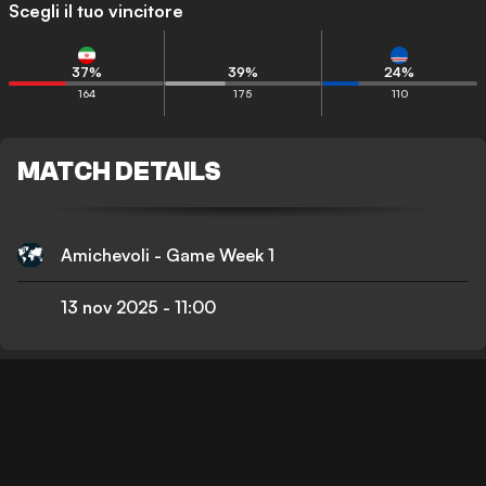
Scegli il tuo vincitore
37
%
39
%
24
%
164
175
110
MATCH DETAILS
Amichevoli - Game Week 1
13 nov 2025
-
11:00