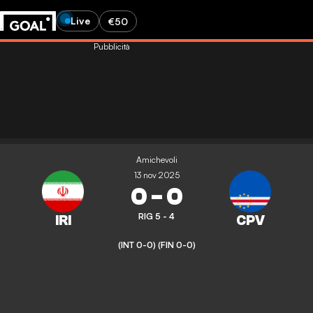
Live
€50
Pubblicità
Amichevoli
13 nov 2025
0
-
0
RIG 5 - 4
(INT 0-0)
(FIN 0-0)