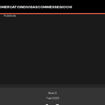
OMERCATO
INDIVISA
SCOMMESSE
GIOCHI
Pubblicità
Serie D
7 set 2025