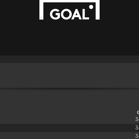
3
3
3