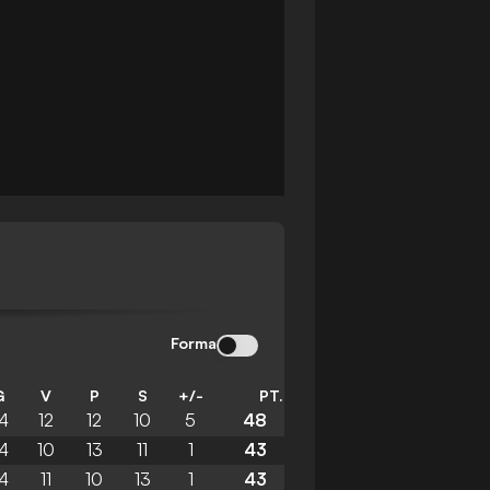
Forma
G
V
P
S
+/-
PT.
4
12
12
10
5
48
4
10
13
11
1
43
4
11
10
13
1
43