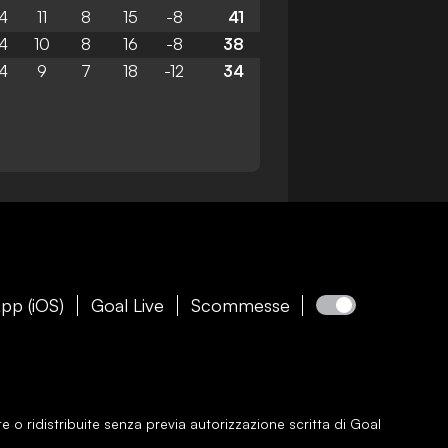
4
11
8
15
-8
41
4
10
8
16
-8
38
4
9
7
18
-12
34
pp (iOS)
Goal Live
Scommesse
e o ridistribuite senza previa autorizzazione scritta di
Goal