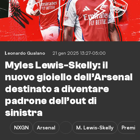
Leonardo Gualano
21 gen 2025 13:27-05:00
Myles Lewis-Skelly: il
nuovo gioiello dell’Arsenal
destinato a diventare
padrone dell’out di
sinistra
NXGN
Arsenal
M. Lewis-Skelly
Premie