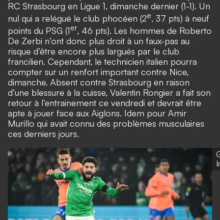
RC Strasbourg en Ligue 1,
dimanche dernier (1-1). Un
e
nul qui a relégué le club phocéen (2
, 37 pts) à neuf
er
points du PSG (1
, 46 pts). Les hommes de Roberto
De Zerbi n’ont donc plus droit à un faux-pas au
risque d’être encore plus largués par le club
francilien. Cependant, le technicien italien pourra
compter sur un renfort important contre Nice,
dimanche.
Absent contre Strasbourg en raison
d’une blessure à la cuisse,
Valentin Rongier a fait son
retour à l’entrainement ce vendredi et devrait être
apte à jouer face aux Aiglons. Idem pour Amir
Murillo qui avait connu des problèmes musculaires
ces derniers jours.
G