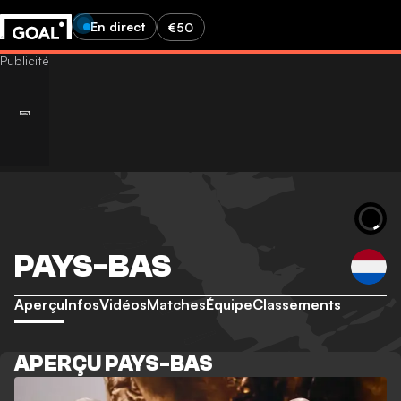
En direct
€50
PAYS-BAS
Aperçu
Infos
Vidéos
Matches
Équipe
Classements
APERÇU PAYS-BAS