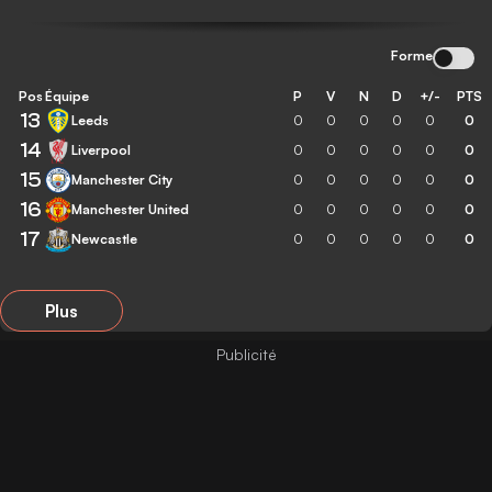
Forme
Pos
Équipe
P
V
N
D
+/-
PTS
13
Leeds
0
0
0
0
0
0
14
Liverpool
0
0
0
0
0
0
15
Manchester City
0
0
0
0
0
0
16
Manchester United
0
0
0
0
0
0
17
Newcastle
0
0
0
0
0
0
Plus