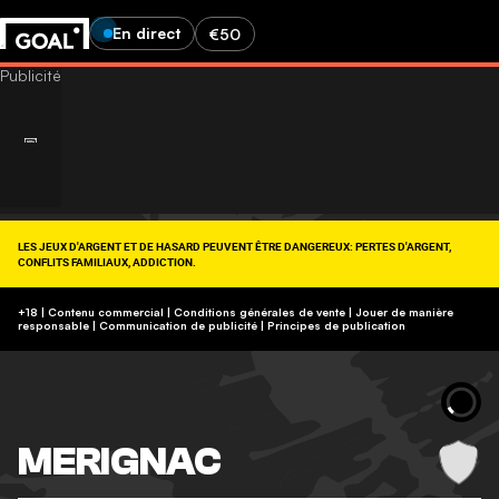
En direct
€50
LES JEUX D'ARGENT ET DE HASARD PEUVENT ÊTRE DANGEREUX: PERTES D'ARGENT,
CONFLITS FAMILIAUX, ADDICTION.
RETROUVEZ NOS CONSEILS SUR (09-74-75-13-13, APPEL NON SURTAXÉ).
https://www.joueurs-info-service.fr/
+18 | Contenu commercial | Conditions générales de vente | Jouer de manière
responsable
|
Communication de publicité
|
Principes de publication
MERIGNAC