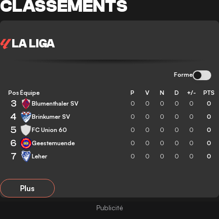
CLASSEMENTS
LA LIGA
Forme
Pos
Équipe
P
V
N
D
+/-
PTS
3
Blumenthaler SV
0
0
0
0
0
0
4
Brinkumer SV
0
0
0
0
0
0
5
FC Union 60
0
0
0
0
0
0
6
Geestemuende
0
0
0
0
0
0
7
Leher
0
0
0
0
0
0
Plus