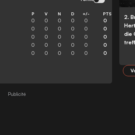
P
V
N
D
+/-
PTS
2. 
0
0
0
0
0
0
Her
0
0
0
0
0
0
die
0
0
0
0
0
0
tref
0
0
0
0
0
0
0
0
0
0
0
0
Vo