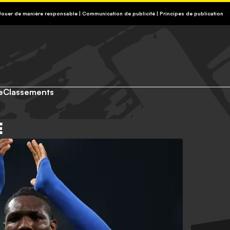
3-13, APPEL NON SURTAXÉ).
 Jouer de manière responsable
|
Communication de publicité
|
Principes de publication
e
Classements
E