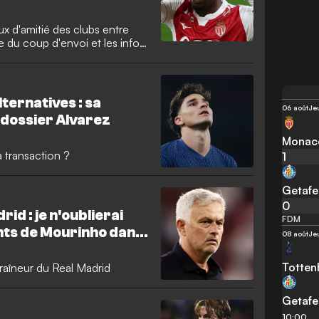
 d'amitié des clubs entre
e du coup d'envoi et les infos
ternatives : sa
06 août
Je
 dossier Alvarez
Monac
a transaction ?
1
Getafe
0
id : je n'oublierai
FDM
nts de Mourinho dans
08 août
Je
Totte
traîneur du Real Madrid
Getafe
10:00