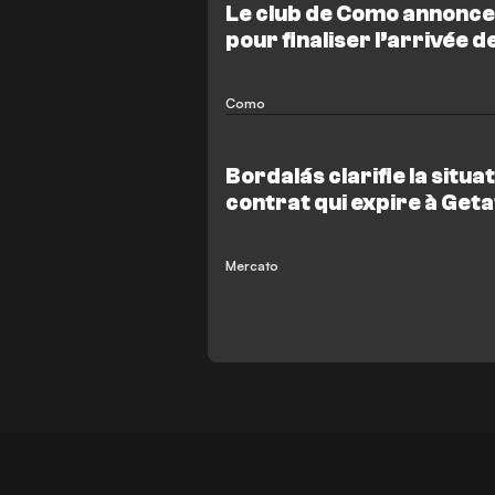
Le club de Como annonce
pour finaliser l’arrivée d
coup est attendu
Como
Bordalás clarifie la situ
contrat qui expire à Get
Mercato