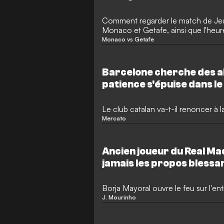
Comment regarder le match de Jeux
Monaco et Getafe, ainsi que l'heur
sur les équipes.
Monaco vs Getafe
Barcelone cherche des al
patience s'épuise dans le
Le club catalan va-t-il renoncer à l
Mercato
Ancien joueur du Real Madr
jamais les propos blessa
les vestiaires
Borja Mayoral ouvre le feu sur l'en
J. Mourinho