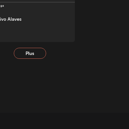
iga
ivo Alaves
Plus