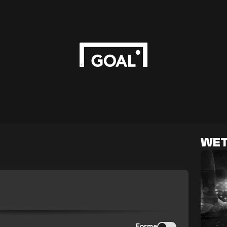
WET
S
Forme