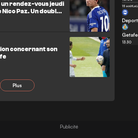
 un rendez-vous jeudi
15 août
LaL
e Nico Paz. Un double
Deport
Getafe
13:30
ation concernant son
afe
Plus