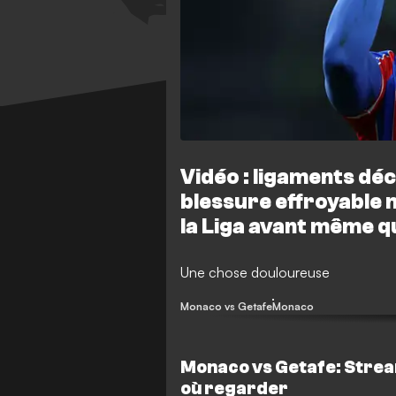
Vidéo : ligaments déc
blessure effroyable m
la Liga avant même 
Une chose douloureuse
Monaco vs Getafe
Monaco
Monaco vs Getafe: Strea
où regarder